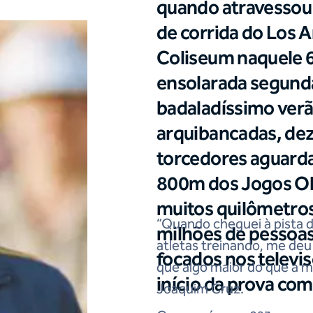
quando atravessou o
de corrida do Los 
Coliseum naquele 6
ensolarada segund
badaladíssimo verã
arquibancadas, dez
torcedores aguarda
800m dos Jogos Ol
muitos quilômetros 
“Quando cheguei à pista d
milhões de pessoa
atletas treinando, me deu 
focados nos televi
que algo maior do que a mi
início da prova co
Joaquim Cruz.