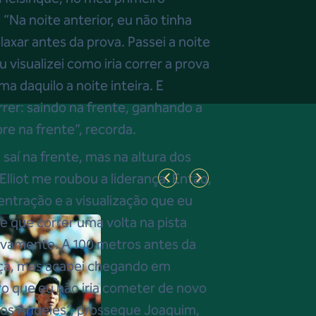
“Na noite anterior, eu não tinha
axar antes da prova. Passei a noite
 visualizei como iria correr a prova
a daquilo a noite inteira. E
rrer: saindo na frente, ganhando a
re na frente”, recorda.
 saí na frente, mas na altura dos
Elliot me roubou a liderança. Então,
ntração e a visualização que eu
ve que correr uma volta na pista
novamente. A 100 metros antes da
nça, mas acabei chegando em
rro que eu não iria cometer de novo
os Angeles”, prossegue Joaquim,