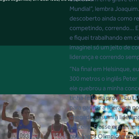
Mundial”, lembra Joaquim. 
descoberto ainda como rel
competindo, correndo... Eu
e fiquei trabalhando em cim
imaginei só um jeito de co
liderança e correndo semp
“Na final em Helsinque, eu
300 metros o inglês Peter 
ele quebrou a minha conce
tinha feito da prova. Eu ti
para ganhar a liderança 
chegada, assumi a lidera
terceiro. E esse era um e
nos Jogos Olímpicos em L