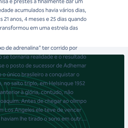
sa e prestes a finalmente dar um
iedade acumulados havia vários dias,
 21 anos, 4 meses e 25 dias quando
 transformou em uma estrela das
o de adrenalina” ter corrido por
 se tornaria realidade e o resultado
sse o posto de sucessor de Adhemar
o o único brasileiro a conquistar o
, no salto triplo, em Helsinque 1952
anterior à glória, contudo, não
a Joaquim. Antes de chegar ao olimpo
em Los Angeles ele teve de vencer
 haviam lhe tirado o sono em outras