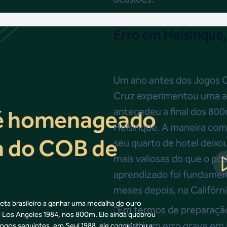
Erro em Helsinque,
Um ano antes dos Jogos O
Cruz experimentou uma an
antecedeu a final dos 8
 é homenageado
Helsinque. A maneira com
a do COB de
seu quarto de hotel deixo
mais valiosas do que o pód
aprendizado foi fundament
meses depois, na Califórni
eta brasileiro a ganhar uma medalha de ouro
“Em termos de preparação
m Los Angeles 1984, nos 800m. Ele ainda quebrou
cometi um erro grave em 
Jogos seguintes, em Seul 1988, ele conquistou a