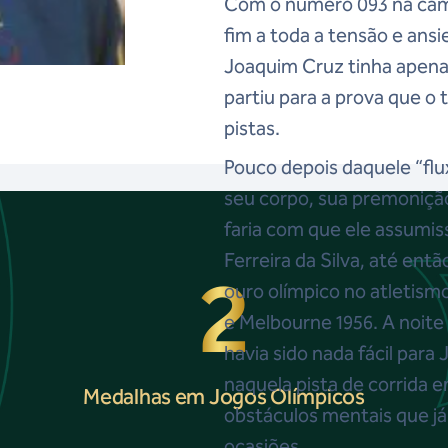
Com o número 093 na cami
fim a toda a tensão e ans
Joaquim Cruz tinha apenas
partiu para a prova que o
pistas.
Pouco depois daquele “flux
seu corpo, sua premonição
faria com que ele assumi
Ferreira da Silva, até entã
2
ouro olímpico no atletismo
e Melbourne 1956. A noite 
havia sido nada fácil par
naquela pista de corrida 
Medalhas em Jogos Olímpicos
obstáculos mentais que já
ocasiões.