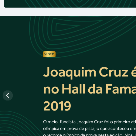
VÍDEO
Joaquim Cruz
no Hall da Fam
2019
O meio-fundista Joaquim Cruz foi o primeiro atl
olímpica em prova de pista, o que aconteceu e
o recorde olímpico da prova nesta edição. Nos 