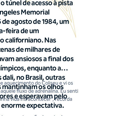
 túnel de acesso à pista
Angeles Memorial
 de agosto de 1984, um
a-feira de um
o californiano. Nas
enas de milhares de
vam ansiosos a final dos
ímpicos, enquanto a
dali, no Brasil, outras
e aquecimento do Coliseu e vi os
s mantinham os olhos
aquele fluxo de adrenalina. Eu senti
sores e esperavam pelo
nha vida iria acontecer”, recorda
m enorme expectativa.