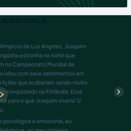
 acerto em LA
límpicos de Los Angeles, Joaquim
gústia estranha na noite que
00m no Campeonato Mundial de
o lidou com seus sentimentos em
u lições que acabariam sendo muito
io conquistado na Finlândia. Esse
al para o que Joaquim viveria 12
a.
 psicológica e emocional, eu
Helsinque, no meu primeiro