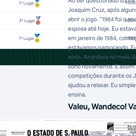
Ao ser questionado sobre
1.500
1
º Lugar
Joaquim Cruz, após alguns
abrir o jogo. “1984 foi o 
800m
3
º Lugar
esposa até hoje. Eu esta
em janeiro de 1984, começ
1.500
1
º Lugar
estávamos namorando. Eu
sono. Acordava no meio da
sono novamente. E assim 
competições durante os Jo
ajudou a relaxar. Eu simp
ensina.
Valeu, Wandeco! Val
Carlos Wanderlei, o Wand