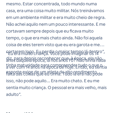
mesmo. Estar concentrada, todo mundo numa
casa, era uma coisa muito militar. Nós treinávamos
em um ambiente militar e era muito cheio de regra.
Não achei aquilo nem um pouco interessante. E me
cortavam sempre depois que eu ficava muito
tempo, o que era mais chato ainda. Não foi aquela
coisa de eles terem visto que eu era garota e me
cortarem logo. Eu perdia o maior tempo lá dentro”,
“Eu era muito criança. Você pode imaginar os 14
diz, para depois reconhecer que, à época, ela não
anos daquela época, lá nos anos 70? Não tinha nada
tinha maturidade para compreender tudo o que o
a ver com 14 anos na época de hoje. Então, eu sentia
esporte exige de um atleta do alto rendimento.
falta das coisas que eu tinha. Tudo lá era não pode
isso, não pode aquilo... Era muito chato. E eu me
sentia muito criança. O pessoal era mais velho, mais
adulto”.