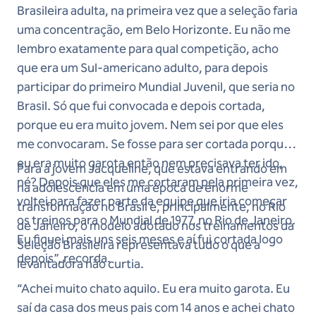
Brasileira adulta, na primeira vez que a seleção faria
uma concentração, em Belo Horizonte. Eu não me
lembro exatamente para qual competição, acho
que era um Sul-americano adulto, para depois
participar do primeiro Mundial Juvenil, que seria no
Brasil. Só que fui convocada e depois cortada,
porque eu era muito jovem. Nem sei por que eles
me convocaram. Se fosse para ser cortada porque
eu era muito garota então nem precisava ter ido,
Para a jovem Jacqueline, que estava entrando em
né? Depois que eles me cortaram pela primeira vez,
na adolescência em uma época de enorme
voltei para fazer parte da equipe que iria começar
transformação no Brasil e, principalmente, no Rio
os treinos para o Mundial de 1977, no Rio de Janeiro.
de Janeiro, o modelo adotado nos treinamentos da
Eu fiquei mais uns seis meses e aí fui cortada logo
Seleção Brasileira representava tudo o que a
depois”, recorda.
levantadora não curtia.
“Achei muito chato aquilo. Eu era muito garota. Eu
saí da casa dos meus pais com 14 anos e achei chato