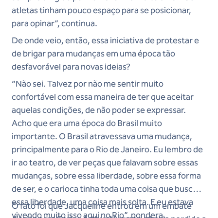
atletas tinham pouco espaço para se posicionar,
para opinar”, continua.
De onde veio, então, essa iniciativa de protestar e
de brigar para mudanças em uma época tão
desfavorável para novas ideias?
“Não sei. Talvez por não me sentir muito
confortável com essa maneira de ter que aceitar
aquelas condições, de não poder se expressar.
Acho que era uma época do Brasil muito
importante. O Brasil atravessava uma mudança,
principalmente para o Rio de Janeiro. Eu lembro de
ir ao teatro, de ver peças que falavam sobre essas
mudanças, sobre essa liberdade, sobre essa forma
de ser, e o carioca tinha toda uma coisa que buscava
essa liberdade, uma coisa mais solta. E eu estava
O fato foi que Jacqueline entrou em um embate
vivendo muito isso aqui no Rio”, pondera.