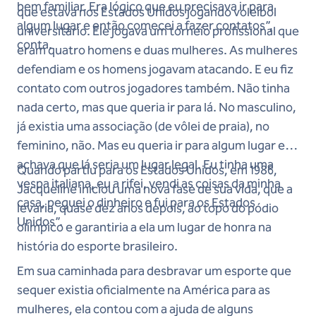
bem familiar. Era lógico que eu precisava ir para
que estava nos Estados Unidos jogando voleibol
algum lugar e então comecei a fazer contatos”,
universitário. Ele jogava um torneio profissional que
conta.
eram quatro homens e duas mulheres. As mulheres
defendiam e os homens jogavam atacando. E eu fiz
contato com outros jogadores também. Não tinha
nada certo, mas que queria ir para lá. No masculino,
já existia uma associação (de vôlei de praia), no
feminino, não. Mas eu queria ir para algum lugar e
achava que lá seria um lugar legal. Eu tinha uma
Quando partiu para os Estados Unidos, em 1986,
vespa italiana, eu a rifei, vendi as coisas da minha
Jacqueline iniciou uma nova fase de sua vida, que a
casa, peguei o dinheiro e fui para os Estados
levaria, quase dez anos depois, ao topo do pódio
Unidos”.
olímpico e garantiria a ela um lugar de honra na
história do esporte brasileiro.
Em sua caminhada para desbravar um esporte que
sequer existia oficialmente na América para as
mulheres, ela contou com a ajuda de alguns