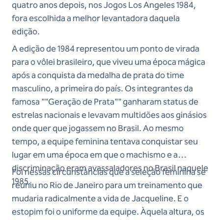
quatro anos depois, nos Jogos Los Angeles 1984,
fora escolhida a melhor levantadora daquela
edição.
A edição de 1984 representou um ponto de virada
para o vôlei brasileiro, que viveu uma época mágica
após a conquista da medalha de prata do time
masculino, a primeira do país. Os integrantes da
famosa ""Geração de Prata"" ganharam status de
estrelas nacionais e levavam multidões aos ginásios
onde quer que jogassem no Brasil. Ao mesmo
tempo, a equipe feminina tentava conquistar seu
lugar em uma época em que o machismo e a
discriminação eram avassaladores no Brasil naquele
Foi nessas circunstâncias que a seleção feminina se
1985.
reuniu no Rio de Janeiro para um treinamento que
mudaria radicalmente a vida de Jacqueline. E o
estopim foi o uniforme da equipe. Àquela altura, os