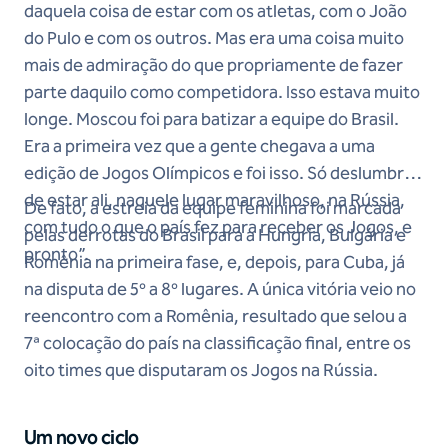
daquela coisa de estar com os atletas, com o João
do Pulo e com os outros. Mas era uma coisa muito
mais de admiração do que propriamente de fazer
parte daquilo como competidora. Isso estava muito
longe. Moscou foi para batizar a equipe do Brasil.
Era a primeira vez que a gente chegava a uma
edição de Jogos Olímpicos e foi isso. Só deslumbre
de estar ali, naquele lugar maravilhoso, na Rússia,
De fato, a estreia da equipe feminina foi marcada
com tudo o que o país fez para receber os Jogos, e
pelas derrotas do Brasil para a Hungria, Bulgária e
pronto”.
Romênia na primeira fase, e, depois, para Cuba, já
na disputa de 5º a 8º lugares. A única vitória veio no
reencontro com a Romênia, resultado que selou a
7ª colocação do país na classificação final, entre os
oito times que disputaram os Jogos na Rússia.
Um novo ciclo