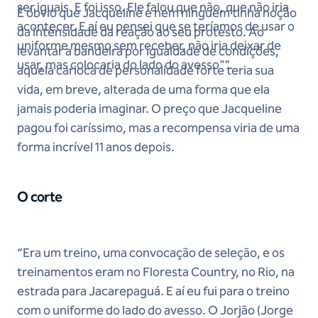
ser iguais. E foi isso. Ele falou que não, que não iria
É óbvio que Jacqueline e nem ninguém tinha noção
acontecer. E aí eu pensei que se teríamos de usar o
da intensidade da reação ao seu protesto. Ao
uniforme mesmo sem receber, não iria deixar de
levantar a bandeira por igualdade de condições,
usar, mas colocaria do lado do avesso"".
aquela carioca de personalidade forte teria sua
vida, em breve, alterada de uma forma que ela
jamais poderia imaginar. O preço que Jacqueline
pagou foi caríssimo, mas a recompensa viria de uma
forma incrível 11 anos depois.
O corte
“Era um treino, uma convocação de seleção, e os
treinamentos eram no Floresta Country, no Rio, na
estrada para Jacarepaguá. E aí eu fui para o treino
com o uniforme do lado do avesso. O Jorjão (Jorge