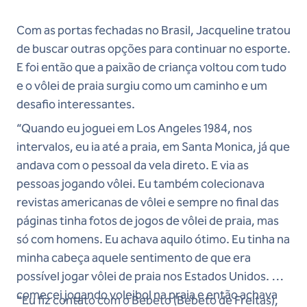
Com as portas fechadas no Brasil, Jacqueline tratou
de buscar outras opções para continuar no esporte.
E foi então que a paixão de criança voltou com tudo
e o vôlei de praia surgiu como um caminho e um
desafio interessantes.
“Quando eu joguei em Los Angeles 1984, nos
intervalos, eu ia até a praia, em Santa Monica, já que
andava com o pessoal da vela direto. E via as
pessoas jogando vôlei. Eu também colecionava
revistas americanas de vôlei e sempre no final das
páginas tinha fotos de jogos de vôlei de praia, mas
só com homens. Eu achava aquilo ótimo. Eu tinha na
minha cabeça aquele sentimento de que era
possível jogar vôlei de praia nos Estados Unidos. Eu
comecei jogando voleibol na praia e então achava
“Eu fiz contato com o Bebeto (Bebeto de Freitas),