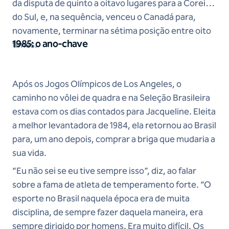
da disputa de quinto a oitavo lugares para a Coreia
do Sul, e, na sequência, venceu o Canadá para,
novamente, terminar na sétima posição entre oito
1985: o ano-chave
times.
Após os Jogos Olímpicos de Los Angeles, o
caminho no vôlei de quadra e na Seleção Brasileira
estava com os dias contados para Jacqueline. Eleita
a melhor levantadora de 1984, ela retornou ao Brasil
para, um ano depois, comprar a briga que mudaria a
sua vida.
“Eu não sei se eu tive sempre isso”, diz, ao falar
sobre a fama de atleta de temperamento forte. “O
esporte no Brasil naquela época era de muita
disciplina, de sempre fazer daquela maneira, era
sempre dirigido por homens. Era muito difícil. Os