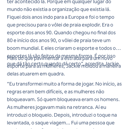
ter acontecido lá. Porque em qualquer lugar do
mundo não existia a organização que existia lá.
Fiquei dois anos indo para a Europa e foi o tempo
que precisou para o vôlei de praia explodir. Era o
esporte dos anos 90. Quando chegou no final dos
80 e início dos anos 90, o vôlei de praia teve um
boom mundial. E eles criaram o esporte e todos os
esportes lá são feitos da mesma forma. É por isso
Mais do que pavimentar a estrada para um novo
que dá tão certo quando dá certo”, acredita Jackie.
esporte para as mulheres, Jackie moldou a maneira
delas atuarem em quadra.
“Eu transformei muito a forma de jogar. No início, as
regras eram bem difíceis, e as mulheres não
bloqueavam. Só quem bloqueava eram os homens.
As mulheres jogavam mais na retranca. Aí eu
introduzi o bloqueio. Depois, introduzi o toque na
levantada, o saque viagem... Fui uma pessoa que