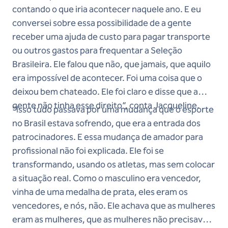
contando o que iria acontecer naquele ano. E eu
conversei sobre essa possibilidade de a gente
receber uma ajuda de custo para pagar transporte
ou outros gastos para frequentar a Seleção
Brasileira. Ele falou que não, que jamais, que aquilo
era impossível de acontecer. Foi uma coisa que o
deixou bem chateado. Ele foi claro e disse que a
gente não tinha esse direito”, conta Jacqueline.
“Isso tudo passava por uma mudança que o esporte
no Brasil estava sofrendo, que era a entrada dos
patrocinadores. E essa mudança de amador para
profissional não foi explicada. Ele foi se
transformando, usando os atletas, mas sem colocar
a situação real. Como o masculino era vencedor,
vinha de uma medalha de prata, eles eram os
vencedores, e nós, não. Ele achava que as mulheres
eram as mulheres, que as mulheres não precisavam