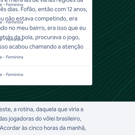
e - Feminina
rês dias. Fofão, então com 12 anos,
, eu não estava competindo, era
e - Feminina
do no meu bairro, era isso que eu
atrás da bola, procurava o jogo,
e - Feminina
isso acabou chamando a atenção
e - Feminina
e - Feminina
ste, a rotina, daquela que viria a
s jogadoras do vôlei brasileiro,
cordar às cinco horas da manhã,