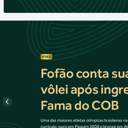
VÍDEO
Fofão conta sua
vôlei após ingr
Fama do COB
Uma das maiores atletas olímpicas brasileiras na
currículo: ouro em Pequim 2008 e bronze em At