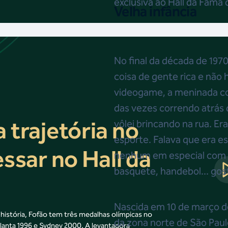
exclusiva ao Hall da Fama 
Velha infância
No final da década de 1970
coisa de gente rica e não
videogame, a meninada co
das vezes correndo atrás 
 trajetória no
vôlei brincando na rua. Er
esporte. Falava que era e
essar no Hall da
nenhum em especial com o
basquete, handebol... gos
Nascida em 10 de março de
 história, Fofão tem três medalhas olímpicas no
da zona norte de São Paulo
lanta 1996 e Sydney 2000. A levantadora