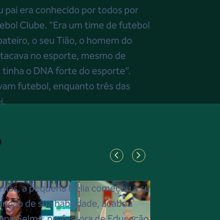
u pai era conhecido por todos por
tebol Clube. “Era um time de futebol
pateiro, o seu Tião, o homem do
estacava no esporte, mesmo de
 tinha o DNA forte do esporte”.
vam futebol, enquanto três das
ei.
o
rmãs, a pequena Hélia começou a se
função de sua habilidade, acabou
ona Selma, professora de Educação