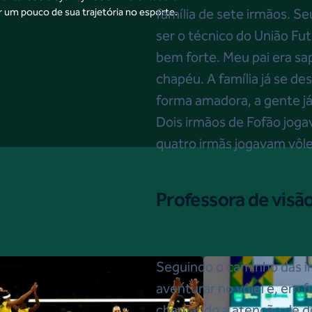
r um pouco de sua trajetória no esporte.
família de sete irmãos. Se
ser o técnico do União Fu
bem forte. Meu pai era sa
chapéu. A família já se d
forma amadora, a gente já
Dois irmãos de Fofão joga
quatro irmãs jogavam vôl
Professora de visã
Seguindo o caminho das i
aventurar no vôlei e, em 
chamando a atenção de d