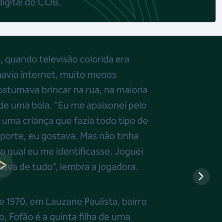
digital do COB.
, quando televisão colorida era
 havia internet, muito menos
stumava brincar na rua, na maioria
de uma bola. “Eu me apaixonei pelo
a uma criança que fazia todo tipo de
sporte, eu gostava. Mas não tinha
 qual eu me identificasse. Joguei
tava de tudo”, lembra a jogadora.
 1970, em Lauzane Paulista, bairro
, Fofão é a quinta filha de uma