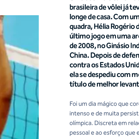
brasileira de vôlei já 
longe de casa. Com uma
quadra, Hélia Rogério d
último jogo em uma ar
de 2008, no Ginásio In
China. Depois de defend
contra os Estados Unidos
ela se despediu com me
título de melhor leva
Foi um dia mágico que co
intenso e de muita persis
olímpica. Discreta em relaç
pessoal e ao esforço que e