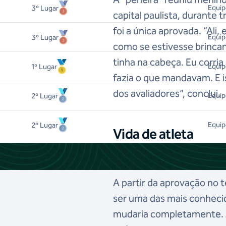
Equip
3
º Lugar
capital paulista, durante t
foi a única aprovada. “Ali
Equip
3
º Lugar
como se estivesse brincan
tinha na cabeça. Eu corria 
Equip
1
º Lugar
fazia o que mandavam. E 
dos avaliadores”, conclui.
Equip
2
º Lugar
Equip
2
º Lugar
Vida de atleta
A partir da aprovação no te
ser uma das mais conhecida
mudaria completamente. A