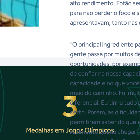
alto rendimento, Fofão se
para não perder o foco e 
apresentavam, tanto nas 
“O principal ingrediente pa
gente passa por muitos de
oportunidades, por exempl
de confiar na nossa capac
capacidade e no que você 
3
meio do caminho. Fui muito
diferencial. Eu tinha tudo 
certo. Porém, as dificuld
permitirem saber do que 
Medalhas em Jogos Olímpicos
realmente queria chegar”,