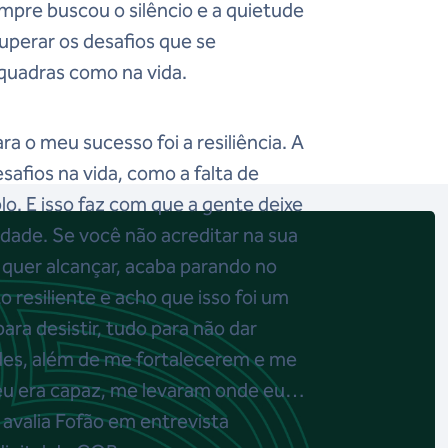
mpre buscou o silêncio e a quietude
superar os desafios que se
quadras como na vida.
ra o meu sucesso foi a resiliência. A
safios na vida, como a falta de
o. E isso faz com que a gente deixe
idade. Se você não acreditar na sua
quer alcançar, acaba parando no
 resiliente e acho que isso foi um
para desistir, tudo para não dar
ades, além de me fortalecerem e me
eu era capaz, me levaram onde eu
 avalia Fofão em entrevista