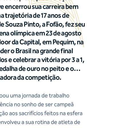
teve encerrou sua carreira bem
 trajetória de 17 anos de
e Souza Pinto, a Fofão, fez seu
ena olímpica em 23 de agosto
door da Capital, em Pequim, na
er o Brasil na grande final
 e celebrar a vitória por 3 a 1,
dalha de ouro no peito e o
ntadora da competição.
roou uma jornada de trabalho
tência no sonho de ser campeã
ão aos sacrifícios feitos na esfera
nvolveu a sua rotina de atleta de