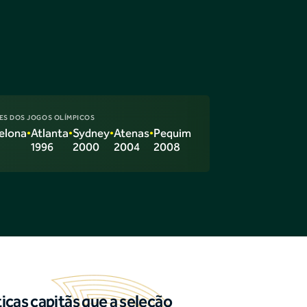
ES DOS JOGOS OLÍMPICOS
elona
•
Atlanta
•
Sydney
•
Atenas
•
Pequim
1996
2000
2004
2008
cas capitãs que a seleção