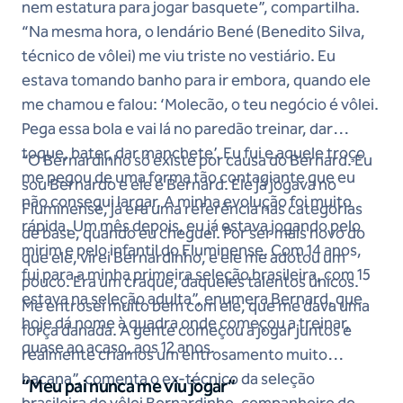
nem estatura para jogar basquete”, compartilha.
“Na mesma hora, o lendário Bené (Benedito Silva,
técnico de vôlei) me viu triste no vestiário. Eu
estava tomando banho para ir embora, quando ele
me chamou e falou: ‘Molecão, o teu negócio é vôlei.
Pega essa bola e vai lá no paredão treinar, dar
toque, bater, dar manchete’. Eu fui e aquele troço
“O Bernardinho só existe por causa do Bernard. Eu
me pegou de uma forma tão contagiante que eu
sou Bernardo e ele é Bernard. Ele já jogava no
não consegui largar. A minha evolução foi muito
Fluminense, já era uma referência nas categorias
rápida. Um mês depois, eu já estava jogando pelo
de base, quando eu cheguei. Por ser mais novo do
mirim e pelo infantil do Fluminense. Com 14 anos,
que ele, virei Bernardinho, e ele me adotou um
fui para a minha primeira seleção brasileira, com 15
pouco. Era um craque, daqueles talentos únicos.
estava na seleção adulta”, enumera Bernard, que
Me entrosei muito bem com ele, que me dava uma
hoje dá nome à quadra onde começou a treinar,
força danada. A gente começou a jogar juntos e
quase ao acaso, aos 12 anos.
realmente criamos um entrosamento muito
bacana”, comenta o ex-técnico da seleção
“Meu pai nunca me viu jogar”