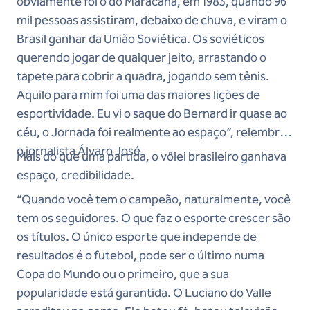
obviamente foi o do Maracanã, em 1983, quando 96
mil pessoas assistiram, debaixo de chuva, e viram o
Brasil ganhar da União Soviética. Os soviéticos
querendo jogar de qualquer jeito, arrastando o
tapete para cobrir a quadra, jogando sem tênis.
Aquilo para mim foi uma das maiores lições de
esportividade. Eu vi o saque do Bernard ir quase ao
céu, o Jornada foi realmente ao espaço”, relembra
o jornalista Álvaro José.
Mais do que uma partida, o vôlei brasileiro ganhava
espaço, credibilidade.
“Quando você tem o campeão, naturalmente, você
tem os seguidores. O que faz o esporte crescer são
os títulos. O único esporte que independe de
resultados é o futebol, pode ser o último numa
Copa do Mundo ou o primeiro, que a sua
popularidade está garantida. O Luciano do Valle