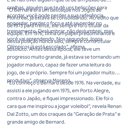
orelhas, alguém que te dê uns beliscões para
“O Bernard era um destaque nos Jogos de
acordar, você pode perder a sua referência,
Montreal, já estava se consolidando. Acredito que
engordar, perder o foco e até se perder no
de 1975 para frente, ele sempre foi o titular da
treinamento. Deslumbrar, não deslumbrei, mas
equipe. Em 1976, tinha um papel predominante e
você vai aprendendo. Nos segundos Jogos
dessa posição nunca saiu, sempre como titular
Olímpicos já está escolado”, afirma.
absoluto. Antes dessa época, ele teve um
progresso muito grande, já estava se tornando um
jogador maduro, capaz de fazer uma leitura do
jogo, de si próprio. Sempre foi um jogador muito
produtivo”, observa Moreno.
“Eu conheço o Bernard desde 1976. Na verdade, eu
assisti a ele jogando em 1975, em Porto Alegre,
contra o Japão, e fiquei impressionado. Ele foi o
cara que me inspirou a jogar voleibol”, revela Renan
Dal Zotto, um dos craques da "Geração de Prata" e
grande amigo de Bernard.