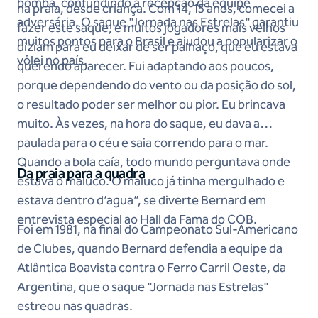
bomba, confundindo a recepção da equipe
na praia, desde criança. Com 14, 15 anos, comecei a
adversária. O saque "Jornada nas Estrelas" garantiu
fazer este saque, e muitos jogadores mais velhos
muitos pontos para o Brasil e ajudou a popularizar o
diziam para eu deixar de ser palhaço, que eu estava
vôlei no país.
querendo aparecer. Fui adaptando aos poucos,
porque dependendo do vento ou da posição do sol,
o resultado poder ser melhor ou pior. Eu brincava
muito. Às vezes, na hora do saque, eu dava a
paulada para o céu e saia correndo para o mar.
Quando a bola caía, todo mundo perguntava onde
Da praia para a quadra
estava o maluco. O maluco já tinha mergulhado e
estava dentro d’agua”, se diverte Bernard em
entrevista especial ao Hall da Fama do COB.
Foi em 1981, na final do Campeonato Sul-Americano
de Clubes, quando Bernard defendia a equipe da
Atlântica Boavista contra o Ferro Carril Oeste, da
Argentina, que o saque "Jornada nas Estrelas"
estreou nas quadras.