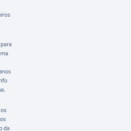
eiros
 para
 uma
canos
nfo
na.
 os
dos
ho da