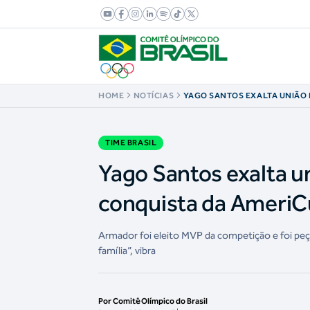
HOME
NOTÍCIAS
YAGO SANTOS EXALTA UNIÃO 
BRASILEIRA NA CONQUISTA DA
APÓS 16 ANOS
TIME BRASIL
Yago Santos exalta un
conquista da AmeriC
Armador foi eleito MVP da competição e foi p
família”, vibra
Por Comitê Olímpico do Brasil