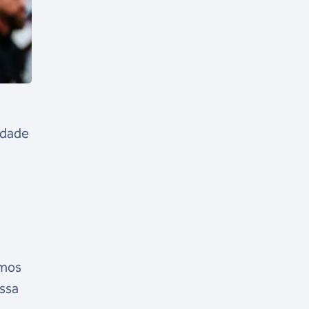
idade
amos
essa