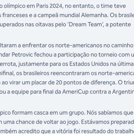
io olímpico em Paris 2024, no entanto, o time teve
os franceses e a campeã mundial Alemanha. Os brasil
uperados nas oitavas pelo ‘Dream Team’, a potente
oltaram a enfrentar os norte-americanos no caminho
andar Petrovic fechou a participação no torneio com
errota, justamente para os Estados Unidos na última
ifinal, os brasileiros reencontraram os norte-ameri
ao virar um placar de 20 pontos de diferença. O triu
lou a equipe para final da AmeriCup contra a Argenti
pico formam casca em um grupo. Nós sabíamos que
uma chance de voltar ao jogo. Estávamos prepara
 também acredito que a vitória foi resultado do trabal