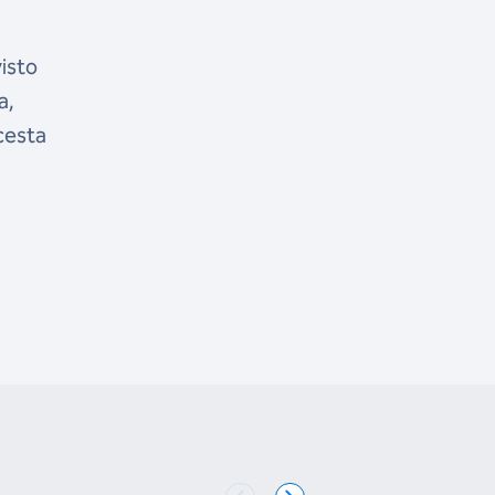
isto
a,
cesta