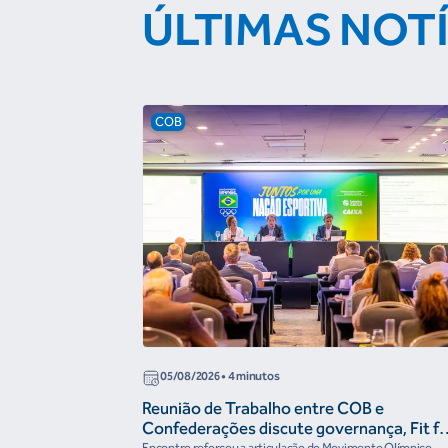
ÚLTIMAS NOT
COB
05/08/2026
• 4 minutos
Reunião de Trabalho entre COB e
Confederações discute governança, Fit fo
the Future e presença do Brasil em
Encontro reforçou a articulação do Movimento Olímpico