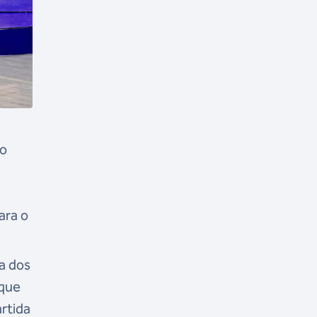
no
ara o
a dos
 que
rtida