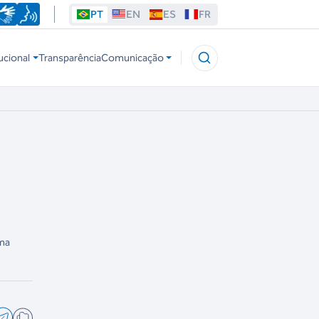
PT
EN
ES
FR
ucional
Transparência
Comunicação
uma