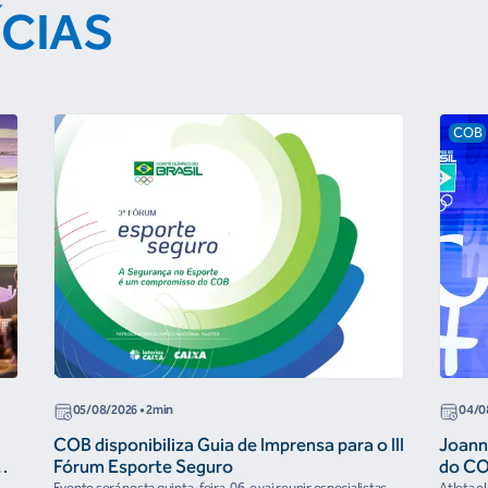
ÍCIAS
COB
05/08/2026
• 2min
04/0
COB disponibiliza Guia de Imprensa para o III
Joann
r
Fórum Esporte Seguro
do CO
“cora
Evento será nesta quinta-feira, 06, e vai reunir especialistas
Atleta o