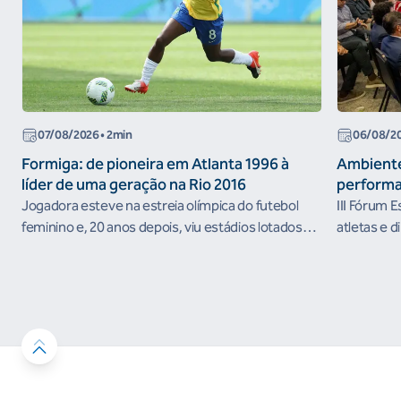
07/08/2026
• 2min
06/08/2
Formiga: de pioneira em Atlanta 1996 à
Ambiente
líder de uma geração na Rio 2016
performa
Jogadora esteve na estreia olímpica do futebol
III Fórum 
feminino e, 20 anos depois, viu estádios lotados
atletas e d
nos Jogos Olímpicos no Brasil
ambientes 
desenvolvi
resultados