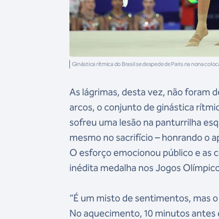
Ginástica rítmica do Brasil se despede de Paris na nona colo
As lágrimas, desta vez, não foram 
arcos, o conjunto de ginástica rítmi
sofreu uma lesão na panturrilha es
mesmo no sacrifício – honrando o ap
O esforço emocionou público e as 
inédita medalha nos Jogos Olímpico
“É um misto de sentimentos, mas o
No aquecimento, 10 minutos antes d