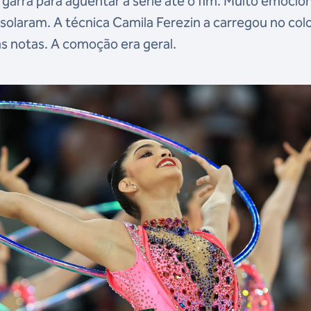
 garra para aguentar a série até o fim. Muito emocio
olaram. A técnica Camila Ferezin a carregou no col
s notas. A comoção era geral.