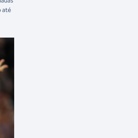
nadas
o até