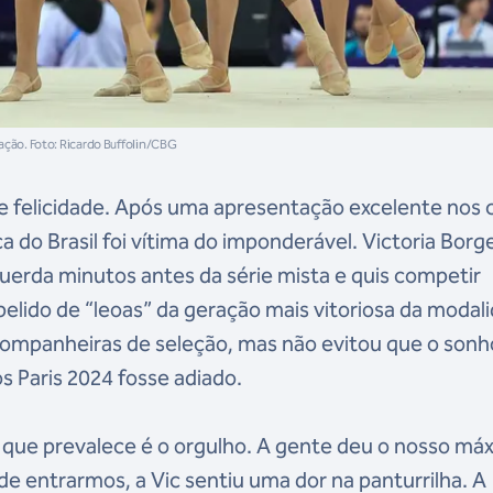
cação. Foto: Ricardo Buffolin/CBG
de felicidade. Após uma apresentação excelente nos 
ca do Brasil foi vítima do imponderável. Victoria Borg
querda minutos antes da série mista e quis competir
elido de “leoas” da geração mais vitoriosa da modal
companheiras de seleção, mas não evitou que o sonh
s Paris 2024 fosse adiado.
 que prevalece é o orgulho. A gente deu o nosso má
e entrarmos, a Vic sentiu uma dor na panturrilha. A