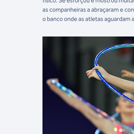
físico. Se esforçou e mostrou muita
as companheiras a abraçaram e cons
o banco onde as atletas aguardam a