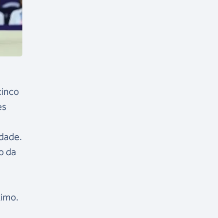
cinco
es
idade.
o da
ximo.