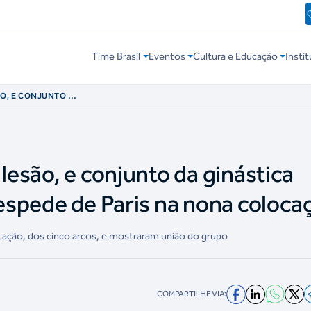
Time Brasil
Eventos
Cultura e Educação
Instit
ÃO, E CONJUNTO DA
L SE DESPEDE DE
 lesão, e conjunto da ginástica
despede de Paris na nona coloca
tação, dos cinco arcos, e mostraram união do grupo
COMPARTILHE VIA: