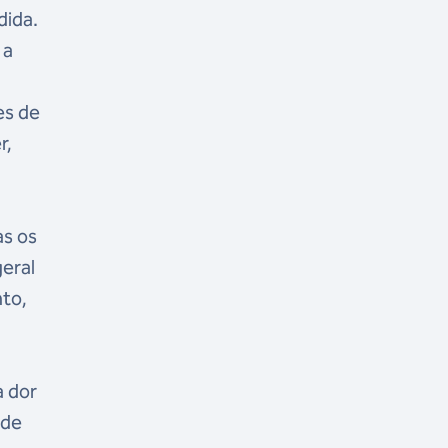
dida.
 a
es de
r,
.
as os
geral
nto,
a dor
ade