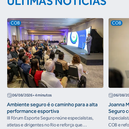
ÚLTIMAS NOTÍCIAS
COB
COB
06/08/2026
• 4 minutos
06/08/2
Ambiente seguro é o caminho para a alta
Joanna M
performance esportiva
Seguro c
III Fórum Esporte Seguro reúne especialistas,
Especialis
atletas e dirigentes no Rio e reforça que
COB e refo