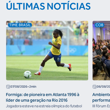
ÚLTIMAS NOTÍCIAS
TIME BRASIL
COB
07/08/2026
• 2min
06/08/2
Formiga: de pioneira em Atlanta 1996 à
Ambiente
líder de uma geração na Rio 2016
performa
Jogadora esteve na estreia olímpica do futebol
III Fórum 