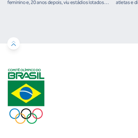
feminino e, 20 anos depois, viu estádios lotados
atletas e d
nos Jogos Olímpicos no Brasil
ambientes 
desenvolvi
resultados