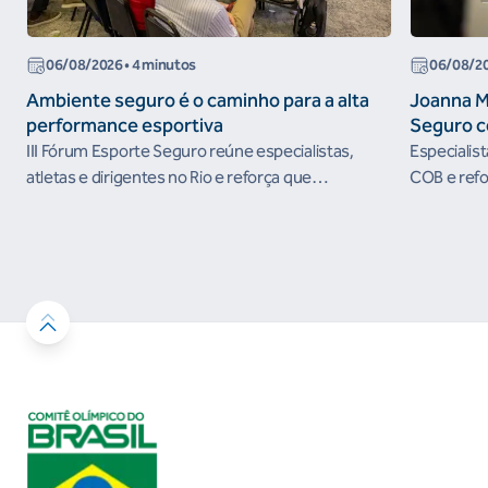
06/08/2026
• 4 minutos
06/08/2
Ambiente seguro é o caminho para a alta
Joanna M
performance esportiva
Seguro c
III Fórum Esporte Seguro reúne especialistas,
Especialis
atletas e dirigentes no Rio e reforça que
COB e refo
ambientes protegidos são condição para o
esportivos
desenvolvimento esportivo e a conquista de
resultados