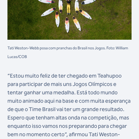
Tati Weston-Webb posa com pranchas do Brasil nos Jogos. Foto: William
Lucas/COB
“Estou muito feliz de ter chegado em Teahupoo
para participar de mais uns Jogos Olímpicos e
tentar ganhar uma medalha. Está todo mundo
muito animado aqui na base e com muita esperança
de que o Time Brasil vai ter um grande resultado.
Espero que tenham altas onda na competição, mas
enquanto isso vamos nos preparando para chegar
bem no momento certo”, afirmou Tati Weston-