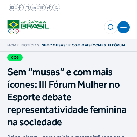
HOME
NOTÍCIAS
SEM “MUSAS” E COM MAIS ÍCONES: III FÓRUM
MULHER NO ESPORTE DEBATE
REPRESENTATIVIDADE FEMININA NA
COB
SOCIEDADE
Sem “musas” e com mais
ícones: III Fórum Mulher no
Esporte debate
representatividade feminina
na sociedade