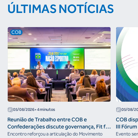
ÚLTIMAS NOTÍCIAS
COB
05/08/2026
• 4 minutos
05/08/2
Reunião de Trabalho entre COB e
COB dispo
Confederações discute governança, Fit for
III Fóru
the Future e presença do Brasil em
Encontro reforçou a articulação do Movimento
Evento será