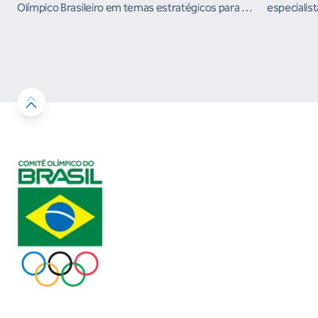
organismos internacionais
Olímpico Brasileiro em temas estratégicos para os
especialist
próximos ciclos
Janeiro