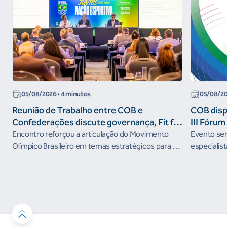
05/08/2026
• 4 minutos
05/08/2
Reunião de Trabalho entre COB e
COB dispo
Confederações discute governança, Fit for
III Fóru
the Future e presença do Brasil em
Encontro reforçou a articulação do Movimento
Evento será
organismos internacionais
Olímpico Brasileiro em temas estratégicos para os
especialist
próximos ciclos
Janeiro