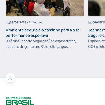
06/08/2026
• 4 minutos
06/08/2
Ambiente seguro é o caminho para a alta
Joanna M
performance esportiva
Seguro c
III Fórum Esporte Seguro reúne especialistas,
Especialis
atletas e dirigentes no Rio e reforça que
COB e refo
ambientes protegidos são condição para o
esportivos
desenvolvimento esportivo e a conquista de
resultados