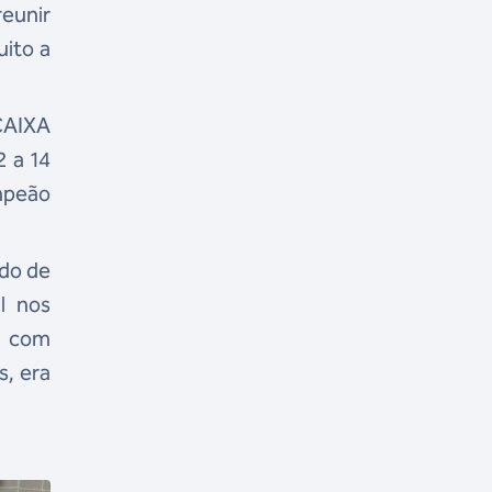
eunir
uito a
CAIXA
2 a 14
ampeão
ado de
l nos
s com
s, era