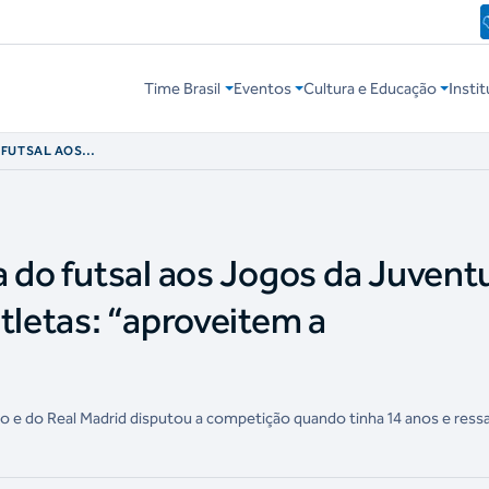
Time Brasil
Eventos
Cultura e Educação
Instit
 FUTSAL AOS
E DÁ DICA AOS
ORTUNIDADE”
a do futsal aos Jogos da Juven
tletas: “aproveitem a
no e do Real Madrid disputou a competição quando tinha 14 anos e ressa