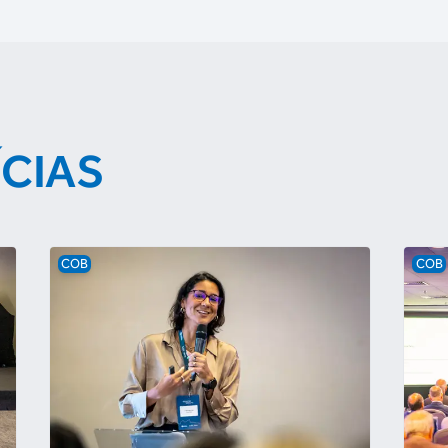
ÍCIAS
COB
COB