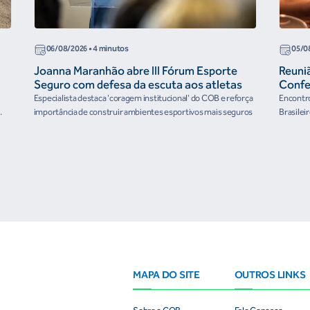
06/08/2026
• 4 minutos
05/0
Joanna Maranhão abre III Fórum Esporte
Reuni
Seguro com defesa da escuta aos atletas
Confe
the Fu
Especialista destaca 'coragem institucional' do COB e reforça
Encontro
organ
importância de construir ambientes esportivos mais seguros
Brasilei
e
MAPA DO SITE
OUTROS LINKS