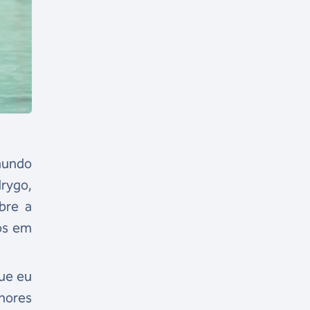
mundo
drygo,
bre a
os em
ue eu
hores