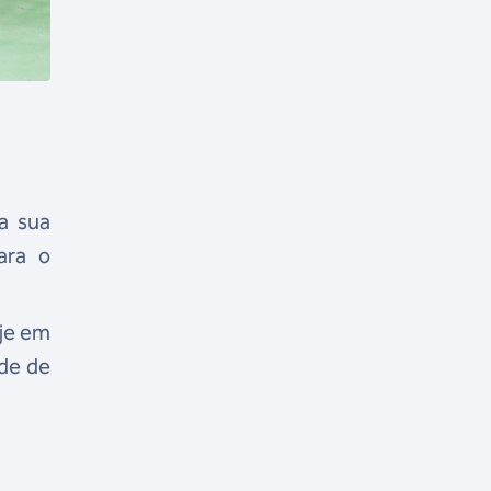
a sua
ara o
oje em
ade de