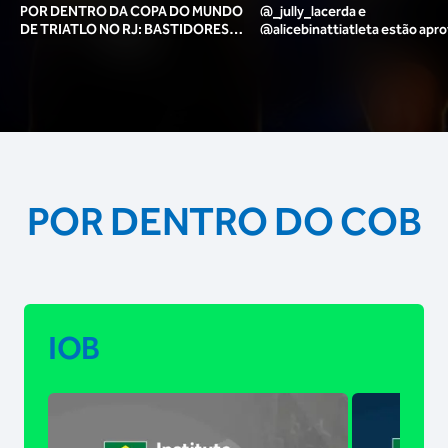
POR DENTRO DA COPA DO MUNDO
@_jully_lacerda​ e
DE TRIATLO NO RJ: BASTIDORES,
@alicebinattiatleta​ estão apr
TORCIDA, LOUNGE DOS ATLETAS E
para o pódio das poses? 🥇✨
MAIS!
POR DENTRO DO COB
IOB