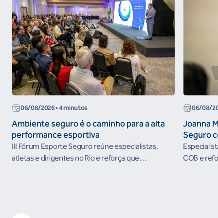
06/08/2026
• 4 minutos
06/08/2
Ambiente seguro é o caminho para a alta
Joanna M
performance esportiva
Seguro c
III Fórum Esporte Seguro reúne especialistas,
Especialis
atletas e dirigentes no Rio e reforça que
COB e refo
ambientes protegidos são condição para o
esportivos
desenvolvimento esportivo e a conquista de
resultados