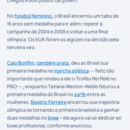
chegou a dois pódios tão jovem.
No
futebol feminino
, o Brasil encerrou um tabu de
16 anos sem medalha para ir além: repetir a
campanha de 2004 e 2008 e voltar a uma final
olímpica. Os EUA foram os algozes na decisão pela
terceira vez.
Caio Bonfim
,
também prata
, deu ao Brasil sua
primeira medalha na
marcha atlética
-- feito tão
importante que rendeu a ele o Troféu Rei Pelé no
PBO --, enquanto Tatiana Weston-Webb faturou a
primeira medalha do Brasil no
surfe
entre as
mulheres.
Beatriz Ferreira
encerrou sua trajetória
olímpica se tornando a primeira brasileira a ganhar
duas medalhas no
boxe
– ela agora vai se dedicar ao
boxe profissional, conforme anunciou.