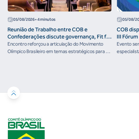
05/08/2026
• 4 minutos
05/08/2
Reunião de Trabalho entre COB e
COB dispo
Confederações discute governança, Fit for
III Fóru
the Future e presença do Brasil em
Encontro reforçou a articulação do Movimento
Evento será
organismos internacionais
Olímpico Brasileiro em temas estratégicos para os
especialist
próximos ciclos
Janeiro