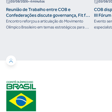
05/08/2026
• 4 minutos
05/08/2
Reunião de Trabalho entre COB e
COB dispo
Confederações discute governança, Fit for
III Fóru
the Future e presença do Brasil em
Encontro reforçou a articulação do Movimento
Evento será
organismos internacionais
Olímpico Brasileiro em temas estratégicos para os
especialist
próximos ciclos
Janeiro