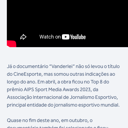
Já o documentário “Vanderlei” não só levou o título
do CineEsporte, mas somou outras indicações ao
longo do ano. Em abril, a obra ficou no Top 8 do
prêmio AIPS Sport Media Awards 2023, da
Associação Internacional de Jornalismo Esportivo,
principal entidade do jornalismo esportivo mundial.
Quase no fim deste ano, em outubro, o
documentário também foi selecionado e ficou