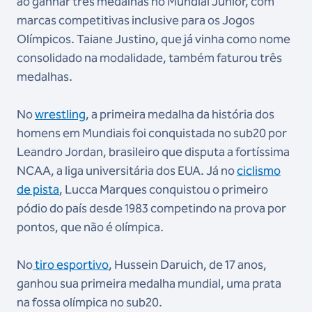
ao ganhar três medalhas no Mundial Júnior, com
marcas competitivas inclusive para os Jogos
Olímpicos. Taiane Justino, que já vinha como nome
consolidado na modalidade, também faturou três
medalhas.
No
wrestling
, a primeira medalha da história dos
homens em Mundiais foi conquistada no sub20 por
Leandro Jordan, brasileiro que disputa a fortíssima
NCAA, a liga universitária dos EUA. Já no
ciclismo
de pista
, Lucca Marques conquistou o primeiro
pódio do país desde 1983 competindo na prova por
pontos, que não é olímpica.
No
tiro esportivo
, Hussein Daruich, de 17 anos,
ganhou sua primeira medalha mundial, uma prata
na fossa olímpica no sub20.