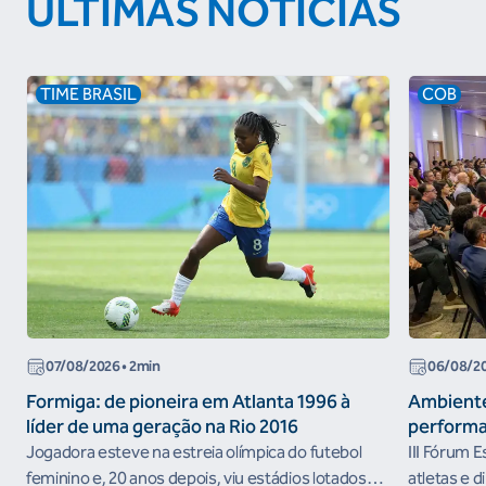
ÚLTIMAS NOTÍCIAS
TIME BRASIL
COB
07/08/2026
• 2min
06/08/2
Formiga: de pioneira em Atlanta 1996 à
Ambiente
líder de uma geração na Rio 2016
performa
Jogadora esteve na estreia olímpica do futebol
III Fórum 
feminino e, 20 anos depois, viu estádios lotados
atletas e d