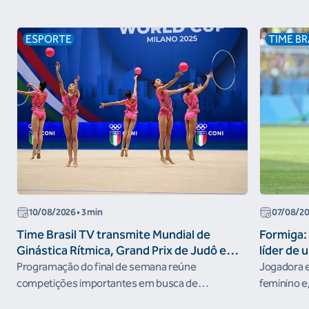
ESPORTE
TIME BR
10/08/2026
• 3 min
07/08/2
Time Brasil TV transmite Mundial de
Formiga: 
Ginástica Rítmica, Grand Prix de Judô e
líder de 
Brasileiro de Skate Street nesta semana
Programação do final de semana reúne
Jogadora e
competições importantes em busca de
feminino e,
resultados no ciclo rumo aos Jogos Olímpicos de
nos Jogos 