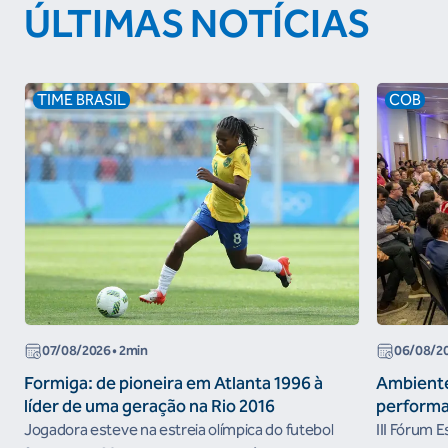
ÚLTIMAS NOTÍCIAS
TIME BRASIL
COB
07/08/2026
• 2min
06/08/2
Formiga: de pioneira em Atlanta 1996 à
Ambiente
líder de uma geração na Rio 2016
performa
Jogadora esteve na estreia olímpica do futebol
III Fórum 