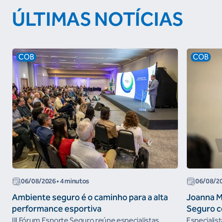
ÚLTIMAS NOTÍCIAS
COB
COB
06/08/2026
• 4 minutos
06/08/2
Ambiente seguro é o caminho para a alta
Joanna M
performance esportiva
Seguro c
III Fórum Esporte Seguro reúne especialistas,
Especialis