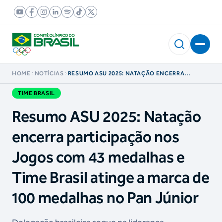
HOME
NOTÍCIAS
RESUMO ASU 2025: NATAÇÃO ENCERRA
PARTICIPAÇÃO NOS JOGOS COM 43 MEDALHAS
E TIME BRASIL ATINGE A MARCA DE 100
TIME BRASIL
MEDALHAS NO PAN JÚNIOR
Resumo ASU 2025: Natação
encerra participação nos
Jogos com 43 medalhas e
Time Brasil atinge a marca de
100 medalhas no Pan Júnior