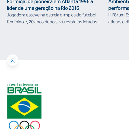
Formiga: de pioneira em Atlanta 1996 à
Ambiente
líder de uma geração na Rio 2016
performa
Jogadora esteve na estreia olímpica do futebol
III Fórum 
feminino e, 20 anos depois, viu estádios lotados
atletas e d
nos Jogos Olímpicos no Brasil
ambientes 
desenvolvi
resultados