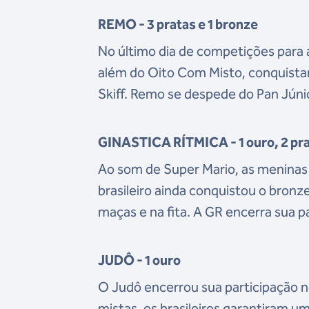
REMO - 3 pratas e 1 bronze
No último dia de competições para 
além do Oito Com Misto, conquistar
Skiff. Remo se despede do Pan Júni
GINASTICA RÍTMICA - 1 ouro, 2 pra
Ao som de Super Mario, as meninas 
brasileiro ainda conquistou o bronz
maças e na fita. A GR encerra sua 
JUDÔ - 1 ouro
O Judô encerrou sua participação n
mistas, os brasileiros garantiram u