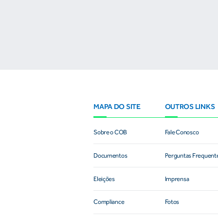
condição para o desenvolvimento esportivo e a conquista de
resultados
MAPA DO SITE
OUTROS LINKS
Sobre o COB
Fale Conosco
Documentos
Perguntas Frequent
Eleições
Imprensa
Compliance
Fotos