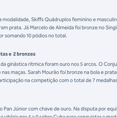
a modalidade, Skiffs Quádruplos feminino e masculin
am prata. Já Marcelo de Almeida foi bronze no Sing
or somando 10 pódios no total.
tas e 2 bronzes
da ginástica rítmica foram ouro nos 5 arcos. O Conj
e nas maças. Sarah Mourão foi bronze na bola e prata
participação na competição com o total de 7 medalhas
o Pan Júnior com chave de ouro. Na disputa por equ
ma vitória por 4 a 0 sobre Cuba para conquistar a med