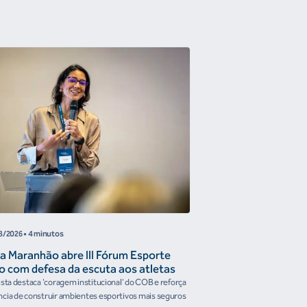
COB
8/2026
• 4 minutos
05/08/2026
• 4 minutos
a Maranhão abre III Fórum Esporte
Reunião de Trabal
o com defesa da escuta aos atletas
Confederações disc
the Future e prese
ista destaca 'coragem institucional' do COB e reforça
Encontro reforçou a artic
organismos intern
cia de construir ambientes esportivos mais seguros
Brasileiro em temas estrat