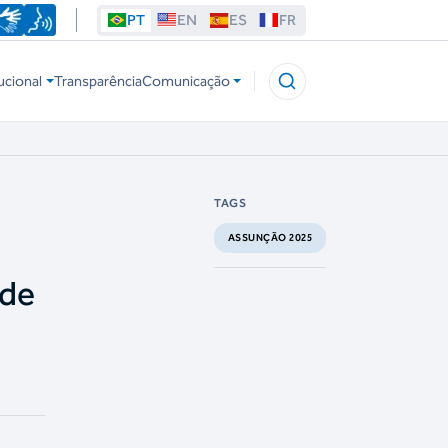
PT
EN
ES
FR
ucional
Transparência
Comunicação
TAGS
ASSUNÇÃO 2025
 de