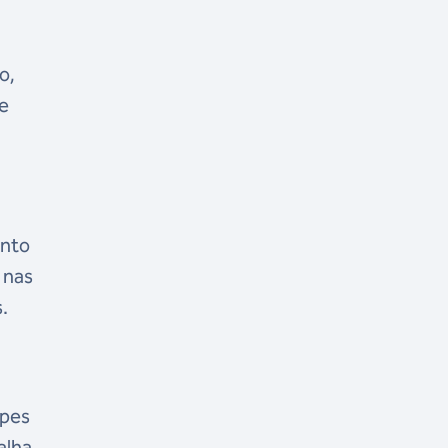
o,
le
unto
 nas
.
ipes
alha