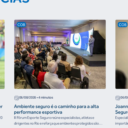
COB
COB
06/08/2026
• 4 minutos
06/0
er
Ambiente seguro é o caminho para a alta
Joann
performance esportiva
Segur
20
III Fórum Esporte Seguro reúne especialistas, atletas e
Especial
dirigentes no Rio e reforça que ambientes protegidos são
importân