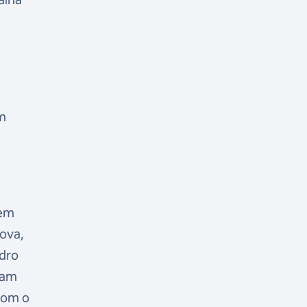
im
 em
ova,
edro
ram
com o