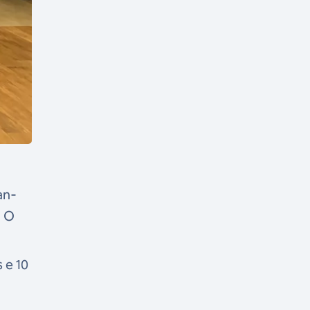
an-
. O
 e 10