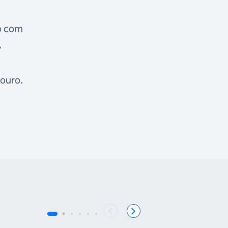
ro com
,
 ouro.