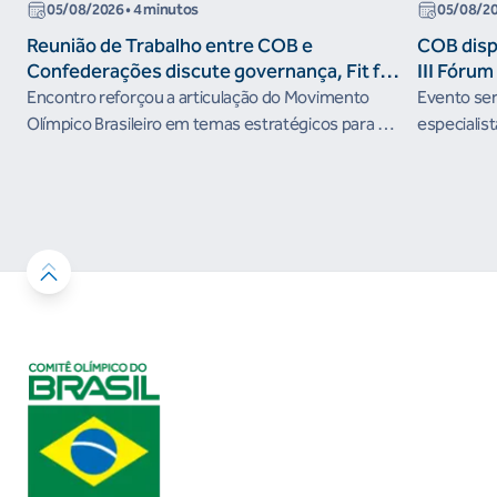
05/08/2026
• 4 minutos
05/08/2
Reunião de Trabalho entre COB e
COB dispo
Confederações discute governança, Fit for
III Fóru
the Future e presença do Brasil em
Encontro reforçou a articulação do Movimento
Evento será
organismos internacionais
Olímpico Brasileiro em temas estratégicos para os
especialist
próximos ciclos
Janeiro