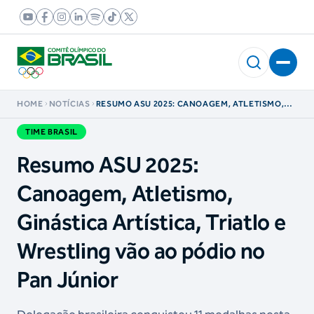
HOME
NOTÍCIAS
RESUMO ASU 2025: CANOAGEM, ATLETISMO,
GINÁSTICA ARTÍSTICA, TRIATLO E WRESTLING
VÃO AO PÓDIO NO PAN JÚNIOR
TIME BRASIL
Resumo ASU 2025:
Canoagem, Atletismo,
Ginástica Artística, Triatlo e
Wrestling vão ao pódio no
Pan Júnior