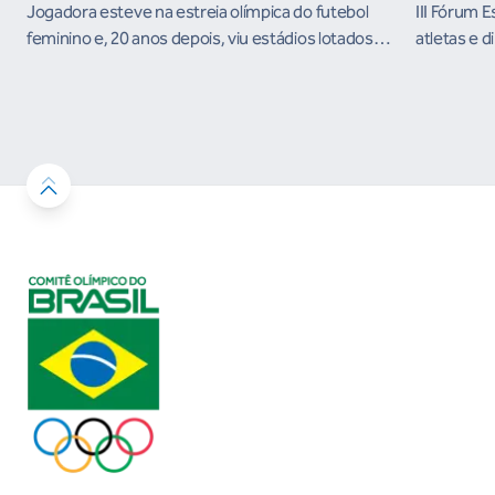
Jogadora esteve na estreia olímpica do futebol
III Fórum 
feminino e, 20 anos depois, viu estádios lotados
atletas e d
nos Jogos Olímpicos no Brasil
ambientes 
desenvolvi
resultados