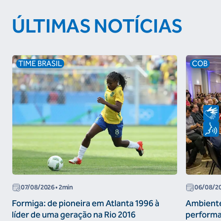
ÚLTIMAS NOTÍCIAS
TIME BRASIL
COB
07/08/2026
• 2min
06/08/2
Formiga: de pioneira em Atlanta 1996 à
Ambiente
líder de uma geração na Rio 2016
performa