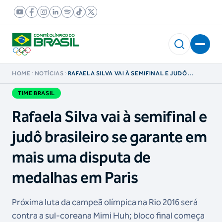
HOME
NOTÍCIAS
RAFAELA SILVA VAI À SEMIFINAL E JUDÔ
BRASILEIRO SE GARANTE EM MAIS UMA
DISPUTA DE MEDALHAS EM PARIS
TIME BRASIL
Rafaela Silva vai à semifinal e
judô brasileiro se garante em
mais uma disputa de
medalhas em Paris
Próxima luta da campeã olímpica na Rio 2016 será
contra a sul-coreana Mimi Huh; bloco final começa