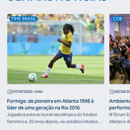
TIME BRASIL
COB
07/08/2026
• 2min
06/08/2
Formiga: de pioneira em Atlanta 1996 à
Ambiente
líder de uma geração na Rio 2016
performa
Jogadora esteve na estreia olímpica do futebol
III Fórum 
feminino e, 20 anos depois, viu estádios lotados
atletas e d
nos Jogos Olímpicos no Brasil
ambientes 