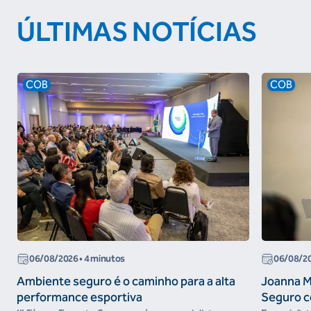
ÚLTIMAS NOTÍCIAS
COB
COB
06/08/2026
• 4 minutos
06/08/2
Ambiente seguro é o caminho para a alta
Joanna M
performance esportiva
Seguro c