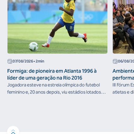
07/08/2026
• 2min
06/08/2
Formiga: de pioneira em Atlanta 1996 à
Ambiente
líder de uma geração na Rio 2016
performa
Jogadora esteve na estreia olímpica do futebol
III Fórum 
feminino e, 20 anos depois, viu estádios lotados
atletas e d
nos Jogos Olímpicos no Brasil
ambientes 
desenvolvi
resultados