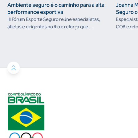
Ambiente seguro é o caminho para a alta
Joanna M
performance esportiva
Seguro c
III Fórum Esporte Seguro reúne especialistas,
Especialis
atletas e dirigentes no Rio e reforça que
COB e refo
ambientes protegidos são condição para o
esportivos
desenvolvimento esportivo e a conquista de
resultados