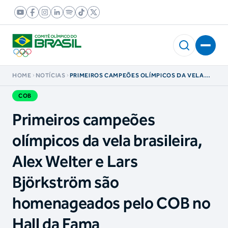
HOME
NOTÍCIAS
PRIMEIROS CAMPEÕES OLÍMPICOS DA VELA
BRASILEIRA, ALEX WELTER E LARS
BJÖRKSTRÖM SÃO HOMENAGEADOS PELO COB
COB
NO HALL DA FAMA
Primeiros campeões
olímpicos da vela brasileira,
Alex Welter e Lars
Björkström são
homenageados pelo COB no
Hall da Fama