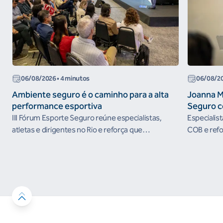
06/08/2026
• 4 minutos
06/08/2
Ambiente seguro é o caminho para a alta
Joanna M
performance esportiva
Seguro c
III Fórum Esporte Seguro reúne especialistas,
Especialis
atletas e dirigentes no Rio e reforça que
COB e refo
ambientes protegidos são condição para o
esportivos
desenvolvimento esportivo e a conquista de
resultados