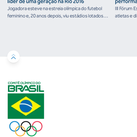
líder de uma geração na Rio 2016
performa
Jogadora esteve na estreia olímpica do futebol
III Fórum 
feminino e, 20 anos depois, viu estádios lotados
atletas e d
nos Jogos Olímpicos no Brasil
ambientes 
desenvolvi
resultados