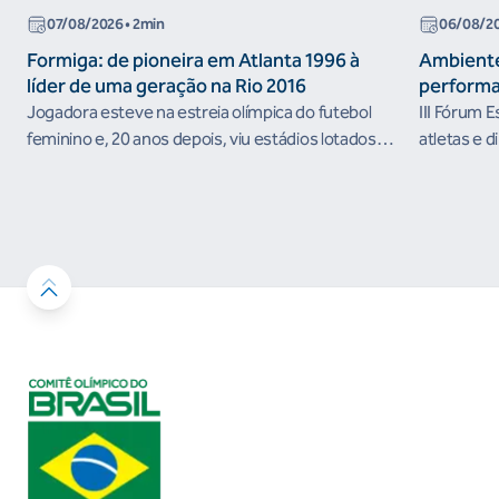
07/08/2026
• 2min
06/08/2
Formiga: de pioneira em Atlanta 1996 à
Ambiente
líder de uma geração na Rio 2016
performa
Jogadora esteve na estreia olímpica do futebol
III Fórum 
feminino e, 20 anos depois, viu estádios lotados
atletas e d
nos Jogos Olímpicos no Brasil
ambientes 
desenvolvi
resultados