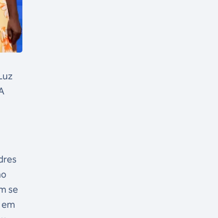
 Luz
 A
dres
mo
am se
a em