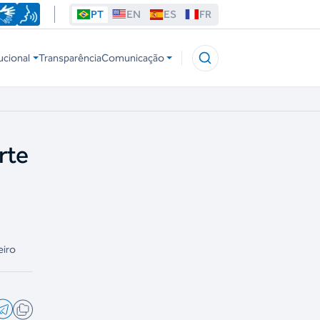
PT
EN
ES
FR
ucional
Transparência
Comunicação
rte
eiro