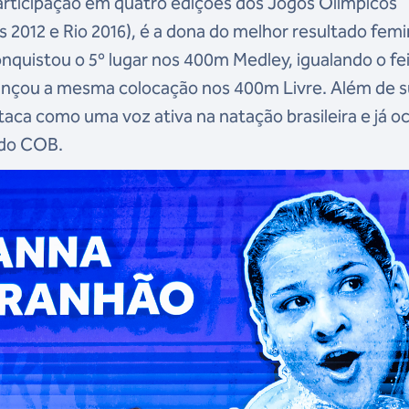
ticipação em quatro edições dos Jogos Olímpicos
 2012 e Rio 2016), é a dona do melhor resultado femi
onquistou o 5º lugar nos 400m Medley, igualando o fe
ançou a mesma colocação nos 400m Livre. Além de 
staca como uma voz ativa na natação brasileira e já 
 do COB.