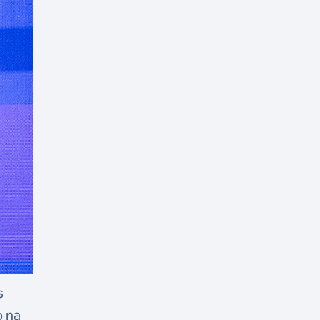
s
o na