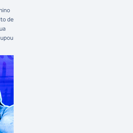
nino
ito de
sua
ocupou