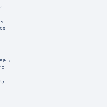
o
s,
 de
aqui”,
io,
ão