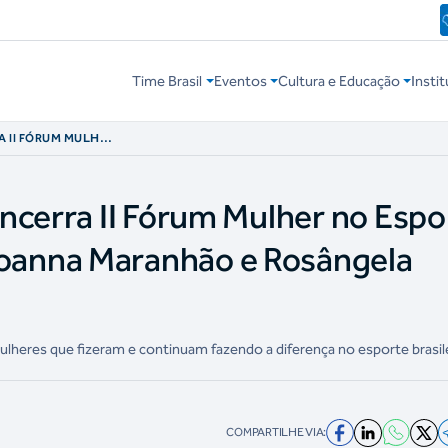
Time Brasil
Eventos
Cultura e Educação
Instit
A II FÓRUM MULHER
M A JOANNA
NTOS
ncerra II Fórum Mulher no Espo
anna Maranhão e Rosângela
ulheres que fizeram e continuam fazendo a diferença no esporte brasil
COMPARTILHE VIA: