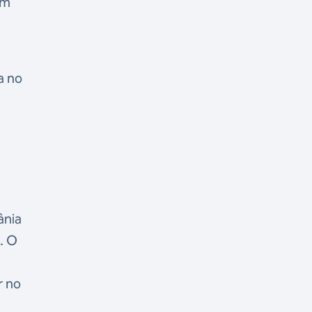
em
a no
o
ânia
. O
r no