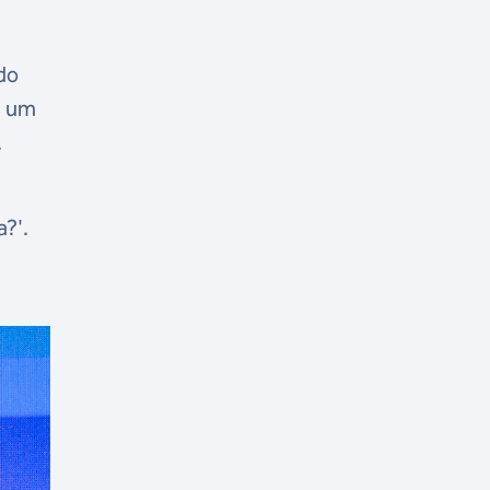
do
m um
.
a?'.