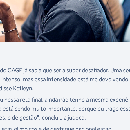
do CAGE já sabia que seria super desafiador. Uma s
 intenso, mas essa intensidade está me devolvendo
isse Ketleyn.
ou nessa reta final, ainda não tenho a mesma experiê
a está sendo muito importante, porque eu trago ess
es, o de gestão", concluiu a judoca.
letas olímpicos e de destaque nacional estão