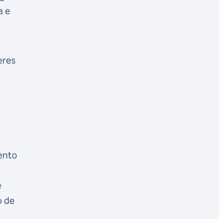
a e
eres
ento
e
o de