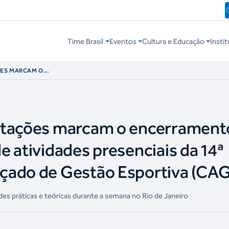
Time Brasil
Eventos
Cultura e Educação
Instit
ÕES MARCAM O
O MÓDULO DE
14ª TURMA DO
 ESPORTIVA
ntações marcam o encerrament
e atividades presenciais da 14ª
çado de Gestão Esportiva (CA
es práticas e teóricas durante a semana no Rio de Janeiro