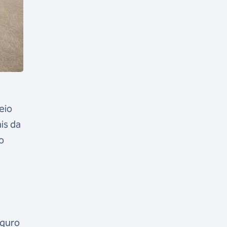
eio
is da
o
eguro