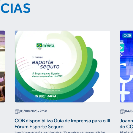
ÍCIAS
COB
05/08/2026
• 2min
04/0
COB disponibiliza Guia de Imprensa para o III
Joann
r
Fórum Esporte Seguro
do CO
“cora
Evento será nesta quinta-feira, 06, e vai reunir especialistas
Atleta o