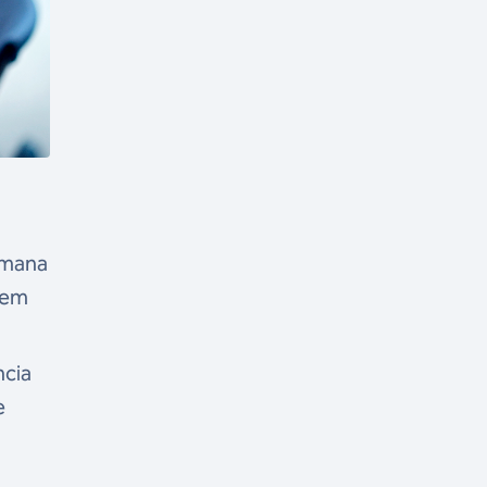
emana
 em
ncia
e