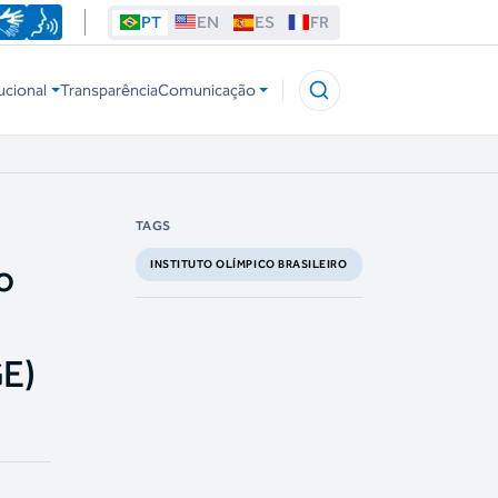
PT
EN
ES
FR
ucional
Transparência
Comunicação
TAGS
o
INSTITUTO OLÍMPICO BRASILEIRO
GE)