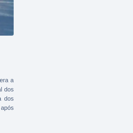
era a
l dos
a dos
 após