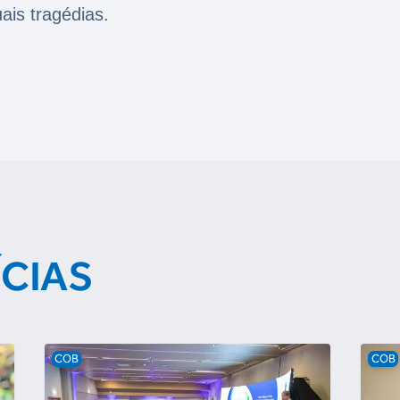
ais tragédias.
ÍCIAS
COB
COB