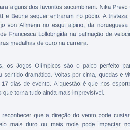
ra alguns dos favoritos sucumbirem. Nika Prevc 
t e Beune sequer entraram no pódio. A tristeza 
njo von Allmenn no esqui alpino, da norueguesa
de Francesca Lollobrigida na patinação de veloci
ras medalhas de ouro na carreira.
s, os Jogos Olímpicos são o palco perfeito pa
 sentido dramático. Voltas por cima, quedas e vit
 17 dias de evento. A questão é que nos esport
 o que torna tudo ainda mais imprevisível.
é reconhecer que a direção do vento pode custa
elo mais duro ou mais mole pode impactar n