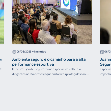
06/08/2026
• 4 minutos
06/0
er
Ambiente seguro é o caminho para a alta
Joann
performance esportiva
Segur
20
III Fórum Esporte Seguro reúne especialistas, atletas e
Especial
dirigentes no Rio e reforça que ambientes protegidos são
importân
condição para o desenvolvimento esportivo e a conquista de
resultados