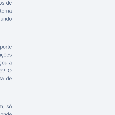
os de
terna
gundo
porte
ições
çou a
te? O
ta de
m, só
 onde