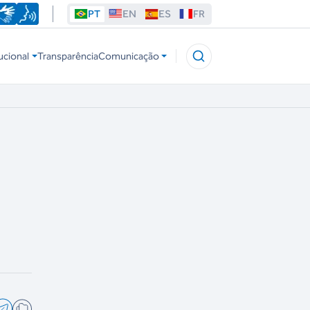
PT
EN
ES
FR
ucional
Transparência
Comunicação
l