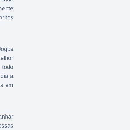
lmente
ritos
Jogos
elhor
 todo
 dia a
mas em
anhar
ossas