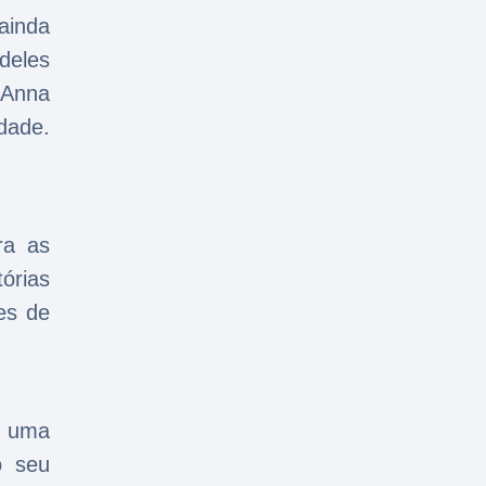
ainda
deles
 Anna
dade.
ra as
órias
es de
r uma
o seu