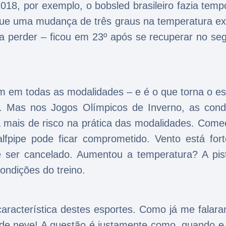
, por exemplo, o bobsled brasileiro fazia temp
que uma mudança de três graus na temperatura ex
 a perder – ficou em 23º após se recuperar no se
 em todas as modalidades – e é o que torna o es
. Mas nos Jogos Olímpicos de Inverno, as cond
a mais de risco na prática das modalidades. Come
lfpipe pode ficar comprometido. Vento está for
té ser cancelado. Aumentou a temperatura? A pis
ondições do treino.
característica destes esportes. Como já me falara
 de neve! A questão é justamente como, quando e