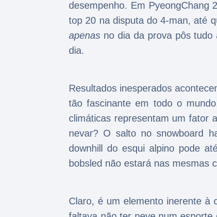
desempenho. Em PyeongChang 2018
top 20 na disputa do 4-man, até 
apenas
no dia da prova pôs tudo
dia.
Resultados inesperados acontecem
tão fascinante em todo o mundo
climáticas representam um fator 
nevar? O salto no snowboard ha
downhill do esqui alpino pode a
bobsled não estará nas mesmas c
Claro, é um elemento inerente à 
faltava não ter neve num esporte