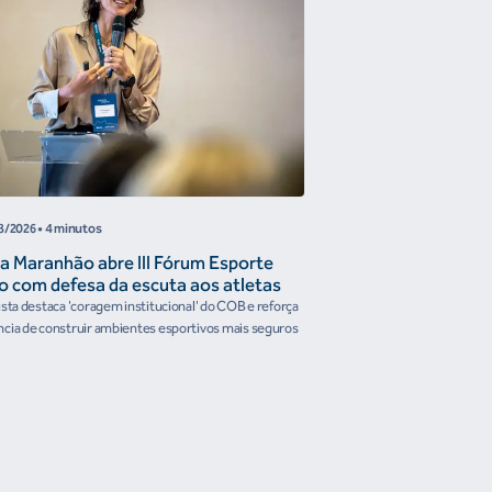
8/2026
• 4 minutos
05/08/2026
• 4 minutos
a Maranhão abre III Fórum Esporte
Reunião de Trabal
o com defesa da escuta aos atletas
Confederações disc
the Future e prese
ista destaca 'coragem institucional' do COB e reforça
Encontro reforçou a artic
organismos intern
cia de construir ambientes esportivos mais seguros
Brasileiro em temas estrat