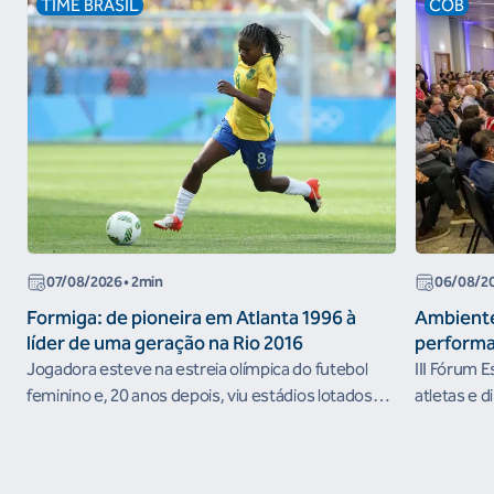
TIME BRASIL
COB
07/08/2026
• 2min
06/08/2
Formiga: de pioneira em Atlanta 1996 à
Ambiente
líder de uma geração na Rio 2016
performa
Jogadora esteve na estreia olímpica do futebol
III Fórum 
feminino e, 20 anos depois, viu estádios lotados
atletas e d
nos Jogos Olímpicos no Brasil
ambientes 
desenvolvi
resultados