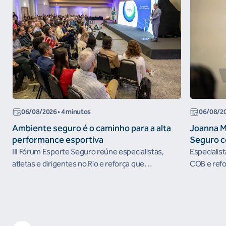
06/08/2026
• 4 minutos
06/08/2
Ambiente seguro é o caminho para a alta
Joanna M
performance esportiva
Seguro c
III Fórum Esporte Seguro reúne especialistas,
Especialis
atletas e dirigentes no Rio e reforça que
COB e refo
ambientes protegidos são condição para o
esportivos
desenvolvimento esportivo e a conquista de
resultados