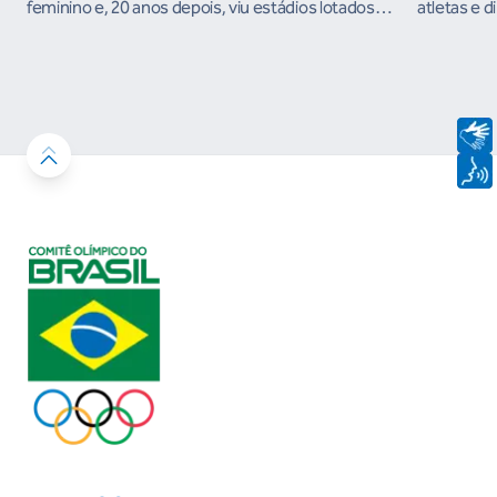
feminino e, 20 anos depois, viu estádios lotados
atletas e d
nos Jogos Olímpicos no Brasil
ambientes 
desenvolvi
resultados