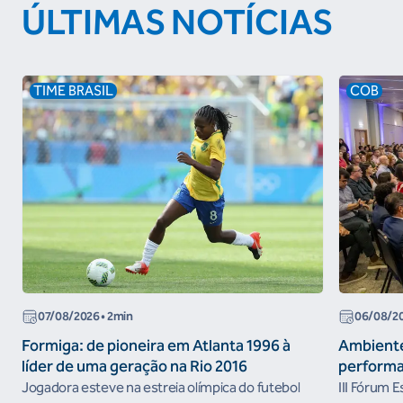
ÚLTIMAS NOTÍCIAS
TIME BRASIL
COB
07/08/2026
• 2min
06/08/2
Formiga: de pioneira em Atlanta 1996 à
Ambiente
líder de uma geração na Rio 2016
performa
Jogadora esteve na estreia olímpica do futebol
III Fórum 