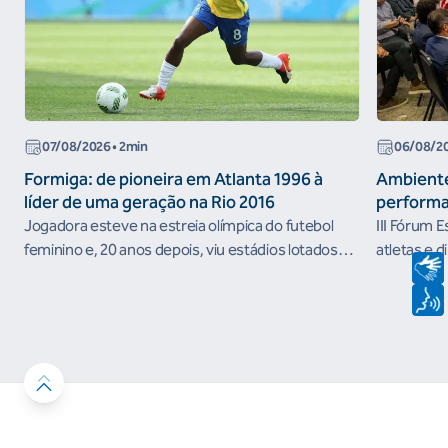
07/08/2026
• 2min
06/08/2
Formiga: de pioneira em Atlanta 1996 à
Ambiente
líder de uma geração na Rio 2016
performa
Jogadora esteve na estreia olímpica do futebol
III Fórum 
feminino e, 20 anos depois, viu estádios lotados
atletas e d
nos Jogos Olímpicos no Brasil
ambientes 
desenvolvi
resultados