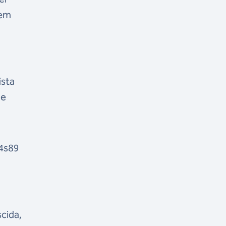
sem
ista
 e
54s89
cida,