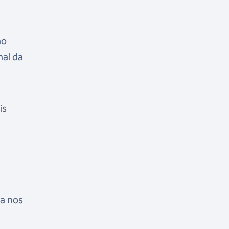
no
nal da
is
ua nos