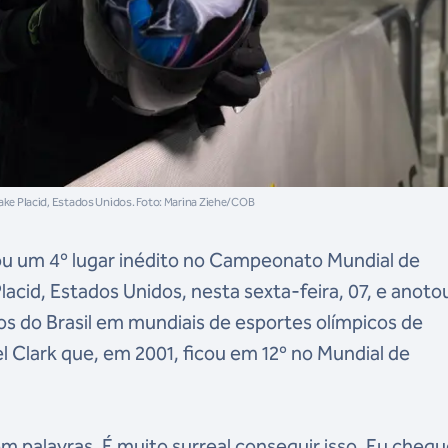
 Lake Placid, Estados Unidos. Foto: Marina Ziehe/COB
stou um 4º lugar inédito no Campeonato Mundial de
cid, Estados Unidos, nesta sexta-feira, 07, e anoto
s do Brasil em mundiais de esportes olímpicos de
el Clark que, em 2001, ficou em 12º no Mundial de
 palavras. É muito surreal conseguir isso. Eu chegu