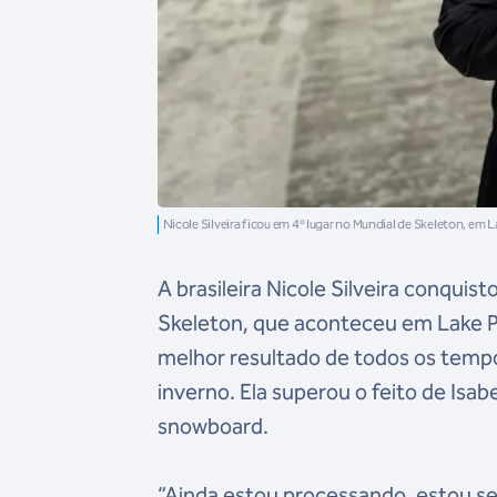
Nicole Silveira ficou em 4º lugar no Mundial de Skeleton, em
A brasileira Nicole Silveira conqui
Skeleton, que aconteceu em Lake Pla
melhor resultado de todos os tempo
inverno. Ela superou o feito de Isab
snowboard.
“Ainda estou processando, estou sem