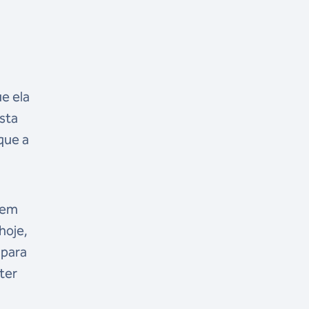
e ela
ista
que a
 em
hoje,
 para
ter