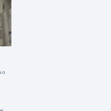
u o
ei