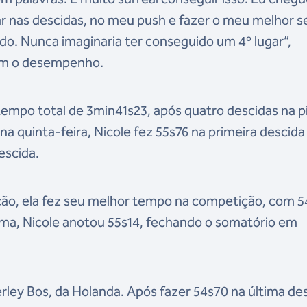
r nas descidas, no meu push e fazer o meu melhor 
o. Nunca imaginaria ter conseguido um 4º lugar”,
com o desempenho.
tempo total de 3min41s23, após quatro descidas na p
, na quinta-feira, Nicole fez 55s76 na primeira descida
escida.
ção, ela fez seu melhor tempo na competição, com 
tima, Nicole anotou 55s14, fechando o somatório em
ley Bos, da Holanda. Após fazer 54s70 na última des