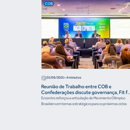
COB
05/08/2026
• 4 minutos
Reunião de Trabalho entre COB e
Confederações discute governança, Fit fo
the Future e presença do Brasil em
Encontro reforçou a articulação do Movimento Olímpico
organismos internacionais
Brasileiro em temas estratégicos para os próximos ciclos