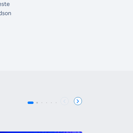
este
Edson