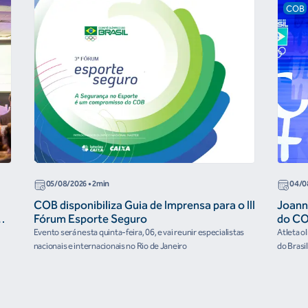
COB
05/08/2026
• 2min
04/0
COB disponibiliza Guia de Imprensa para o III
Joann
r
Fórum Esporte Seguro
do CO
“cora
Evento será nesta quinta-feira, 06, e vai reunir especialistas
Atleta o
nacionais e internacionais no Rio de Janeiro
do Brasi
culturai