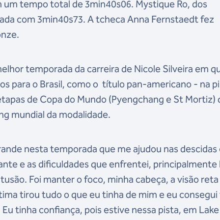
m um tempo total de 3min40s06. Mystique Ro, dos
ocada com 3min40s73. A tcheca Anna Fernstaedt fez
onze.
elhor temporada da carreira de Nicole Silveira em qu
os para o Brasil, como o título pan-americano - na p
 etapas de Copa do Mundo (Pyengchang e St Mortiz) 
ing mundial da modalidade.
rande nesta temporada que me ajudou nas descidas
ante e as dificuldades que enfrentei, principalmente 
usão. Foi manter o foco, minha cabeça, a visão reta
ltima tirou tudo o que eu tinha de mim e eu consegui 
Eu tinha confiança, pois estive nessa pista, em Lake