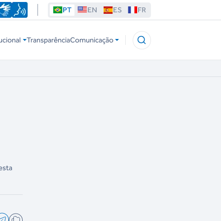
PT
EN
ES
FR
ucional
Transparência
Comunicação
esta