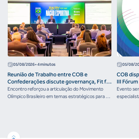
05/08/2026
• 4 minutos
05/08/2
Reunião de Trabalho entre COB e
COB dispo
Confederações discute governança, Fit for
III Fóru
the Future e presença do Brasil em
Encontro reforçou a articulação do Movimento
Evento será
organismos internacionais
Olímpico Brasileiro em temas estratégicos para os
especialist
próximos ciclos
Janeiro