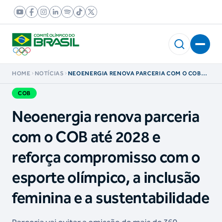
HOME
NOTÍCIAS
NEOENERGIA RENOVA PARCERIA COM O COB
ATÉ 2028 E REFORÇA COMPROMISSO COM O
ESPORTE OLÍMPICO, A INCLUSÃO FEMININA E A
COB
SUSTENTABILIDADE
Neoenergia renova parceria
com o COB até 2028 e
reforça compromisso com o
esporte olímpico, a inclusão
feminina e a sustentabilidade