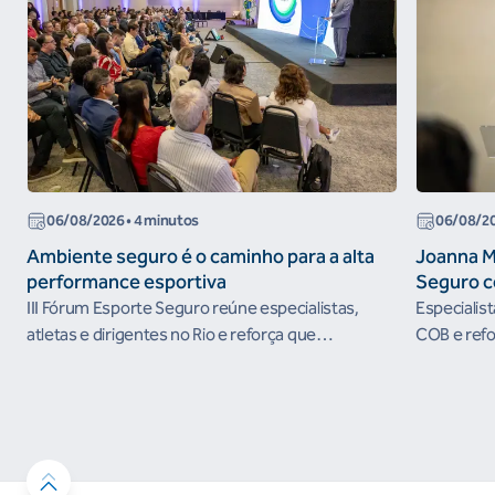
06/08/2026
• 4 minutos
06/08/2
Ambiente seguro é o caminho para a alta
Joanna M
performance esportiva
Seguro c
III Fórum Esporte Seguro reúne especialistas,
Especialis
atletas e dirigentes no Rio e reforça que
COB e refo
ambientes protegidos são condição para o
esportivos
desenvolvimento esportivo e a conquista de
resultados