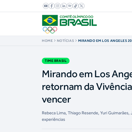
HOME
NOTÍCIAS
MIRANDO EM LOS ANGELES 20
BRASILEIRAS RETORNAM DA V
EM PARIS COM FOME DE VENC
TIME BRASIL
Mirando em Los Angel
retornam da Vivência
vencer
Rebeca Lima, Thiago Resende, Yuri Guimarães, Jú
experiências