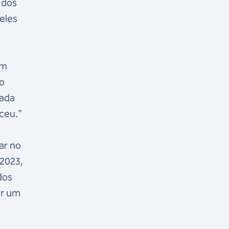
 dos
eles
em
do
cada
ceu."
ar no
 2023,
dos
ar um