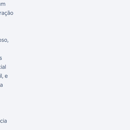
 um
iração
oso,
s
ial
l, e
ia
o
cia