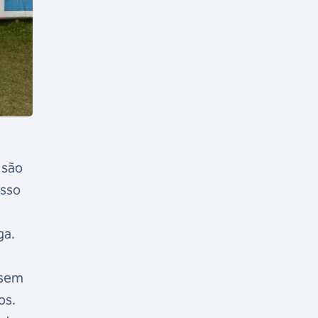
 são
isso
ga.
 sem
os.