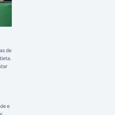
pas de
tleta.
star
nde e
ai