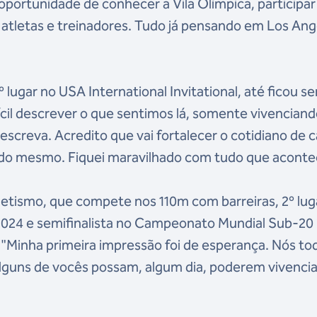
oportunidade de conhecer a Vila Olímpica, participar
s atletas e treinadores. Tudo já pensando em Los Ang
 lugar no USA International Invitational, até ficou s
ícil descrever o que sentimos lá, somente vivencian
screva. Acredito que vai fortalecer o cotidiano de 
do mesmo. Fiquei maravilhado com tudo que aconte
letismo, que compete nos 110m com barreiras, 2º lug
2024 e semifinalista no Campeonato Mundial Sub-20
. "Minha primeira impressão foi de esperança. Nós to
alguns de vocês possam, algum dia, poderem vivenci