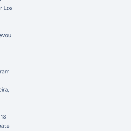
r Los
levou
aram
ira,
 18
bate-