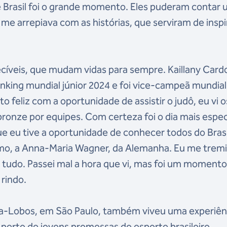
Brasil foi o grande momento. Eles puderam contar
u me arrepiava com as histórias, que serviram de insp
cíveis, que mudam vidas para sempre. Kaillany Card
ranking mundial júnior 2024 e foi vice-campeã mundial
to feliz com a oportunidade de assistir o judô, eu vi o
ronze por equipes. Com certeza foi o dia mais espec
ue eu tive a oportunidade de conhecer todos do Brasi
mo, a Anna-Maria Wagner, da Alemanha. Eu me trem
 e tudo. Passei mal a hora que vi, mas foi um moment
 rindo.
lla-Lobos, em São Paulo, também viveu uma experiên
ão perto de jovens promessas do esporte brasileiro