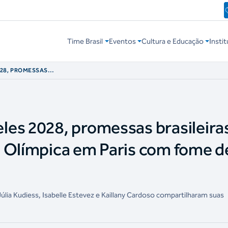
Time Brasil
Eventos
Cultura e Educação
Instit
28, PROMESSAS
IVÊNCIA OLÍMPICA
ER
es 2028, promessas brasileira
 Olímpica em Paris com fome d
lia Kudiess, Isabelle Estevez e Kaillany Cardoso compartilharam suas