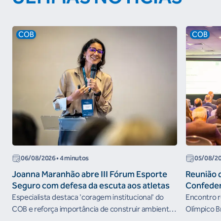
COB
COB
06/08/2026
• 4 minutos
05/08/2
Joanna Maranhão abre III Fórum Esporte
Reunião 
Seguro com defesa da escuta aos atletas
Confeder
the Futur
Especialista destaca 'coragem institucional' do
Encontro r
organism
COB e reforça importância de construir ambientes
Olímpico B
esportivos mais seguros
próximos c