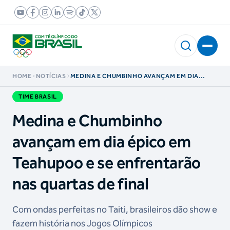
HOME
NOTÍCIAS
MEDINA E CHUMBINHO AVANÇAM EM DIA
ÉPICO EM TEAHUPOO E SE ENFRENTARÃO NAS
QUARTAS DE FINAL
TIME BRASIL
Medina e Chumbinho
avançam em dia épico em
Teahupoo e se enfrentarão
nas quartas de final
Com ondas perfeitas no Taiti, brasileiros dão show e
fazem história nos Jogos Olímpicos