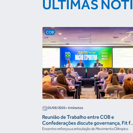
ÚLTIMAS NOT
COB
05/08/2026
• 4 minutos
Reunião de Trabalho entre COB e
Confederações discute governança, Fit fo
the Future e presença do Brasil em
Encontro reforçou a articulação do Movimento Olímpico