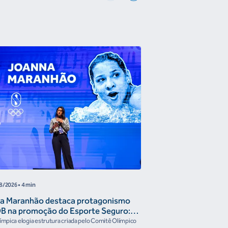
COB
8/2026
• 4 min
04/08/2026
• 4 minutos
a Maranhão destaca protagonismo
Time Brasil reúne 
B na promoção do Esporte Seguro:
encontro antes do
gem institucional"
Santa Fé 2026
límpica elogia estrutura criada pelo Comitê Olímpico
Representantes das Conf