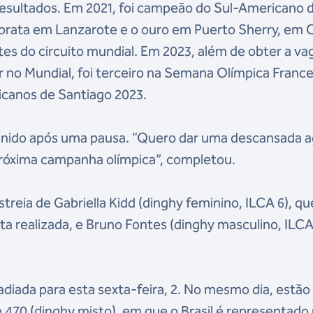
resultados. Em 2021, foi campeão do Sul-Americano 
a prata em Lanzarote e o ouro em Puerto Sherry, em 
s do circuito mundial. Em 2023, além de obter a va
gar no Mundial, foi terceiro na Semana Olímpica Franc
canos de Santiago 2023.
finido após uma pausa. “Quero dar uma descansada 
 próxima campanha olímpica”, completou.
estreia de Gabriella Kidd (dinghy feminino, ILCA 6), qu
ta realizada, e Bruno Fontes (dinghy masculino, ILCA
adiada para esta sexta-feira, 2. No mesmo dia, estão
 470 (dinghy misto), em que o Brasil é representado