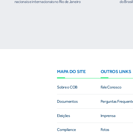
nacionais e internacionais no Rio de Janeiro
do Brasi
culturai
MAPA DO SITE
OUTROS LINKS
Sobre o COB
Fale Conosco
Documentos
Perguntas Frequent
Eleições
Imprensa
Compliance
Fotos