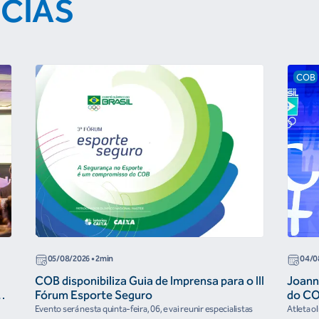
ÍCIAS
COB
05/08/2026
• 2min
04/0
COB disponibiliza Guia de Imprensa para o III
Joann
r
Fórum Esporte Seguro
do CO
“cora
Evento será nesta quinta-feira, 06, e vai reunir especialistas
Atleta o