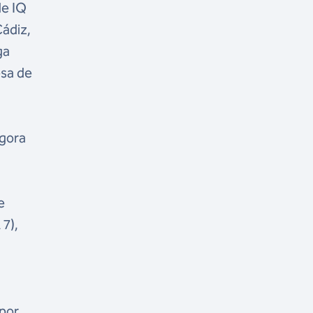
de IQ
Cádiz,
ga
esa de
agora
e
 7),
 por