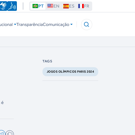
PT
EN
ES
FR
ucional
Transparência
Comunicação
TAGS
JOGOS OLÍMPICOS PARIS 2024
 é