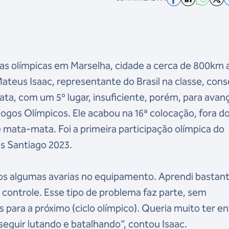
aias olímpicas em Marselha, cidade a cerca de 800km 
E Mateus Isaac, representante do Brasil na classe, con
a, com um 5º lugar, insuficiente, porém, para avan
ogos Olímpicos. Ele acabou na 16ª colocação, fora d
e mata-mata. Foi a primeira participação olímpica do
 Santiago 2023.
mos algumas avarias no equipamento. Aprendi bastan
 controle. Esse tipo de problema faz parte, sem
 para a próximo (ciclo olímpico). Queria muito ter e
 seguir lutando e batalhando”, contou Isaac.