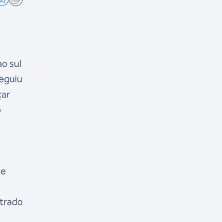
ao sul
seguiu
çar
o
te
ntrado