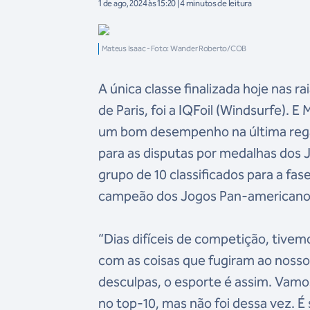
1 de ago, 2024 às 15:20 | 4 minutos de leitura
Mateus Isaac - Foto: Wander Roberto/COB
A única classe finalizada hoje nas r
de Paris, foi a IQFoil (Windsurfe). 
um bom desempenho na última regat
para as disputas por medalhas dos J
grupo de 10 classificados para a fas
campeão dos Jogos Pan-americanos
“Dias difíceis de competição, tive
com as coisas que fugiram ao nosso
desculpas, o esporte é assim. Vamos
no top-10, mas não foi dessa vez. É