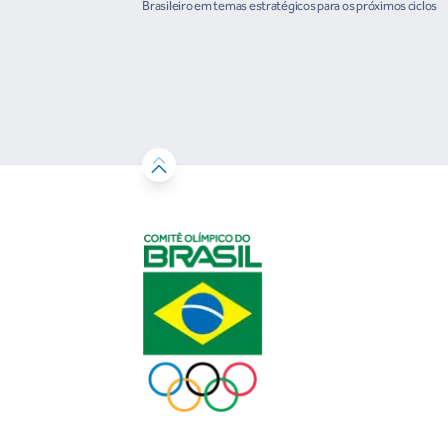
organismos internacionais
Brasileiro em temas estratégicos para os próximos ciclos