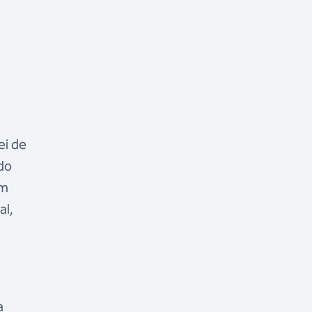
ei de
do
ém
al,
a