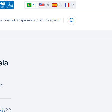
PT
EN
ES
FR
ucional
Transparência
Comunicação
ela
de