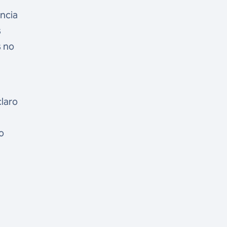
ncia
s
s no
claro
o