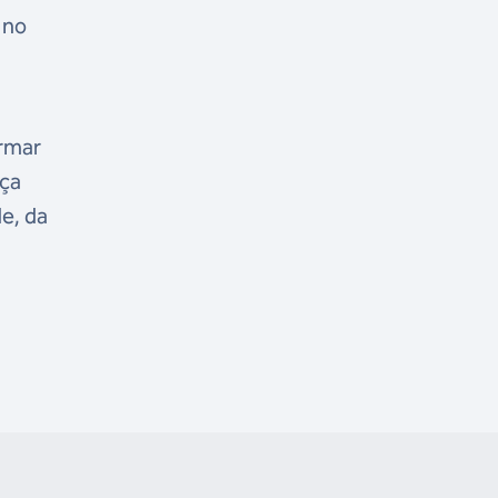
 no
ormar
iça
e, da