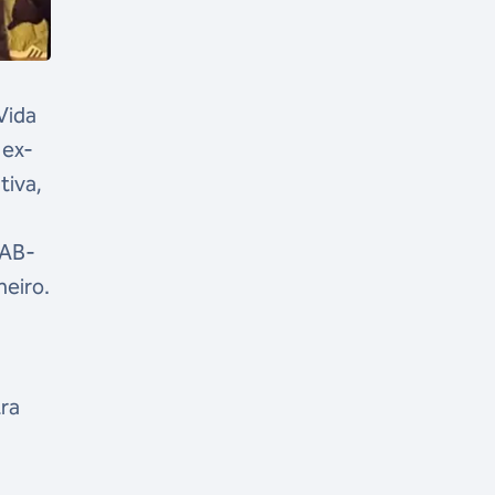
Vida
 ex-
tiva,
l
OAB-
neiro.
tra