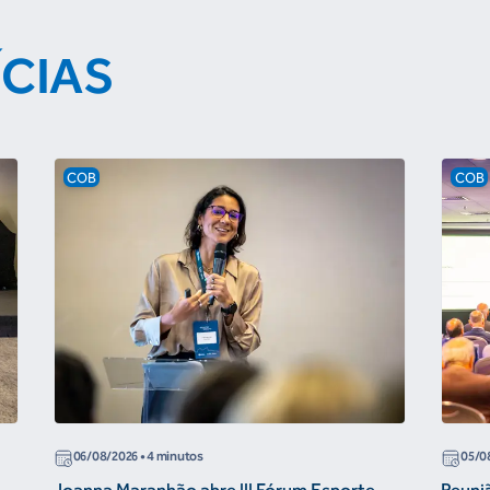
ÍCIAS
COB
COB
06/08/2026
• 4 minutos
05/0
Joanna Maranhão abre III Fórum Esporte
Reuni