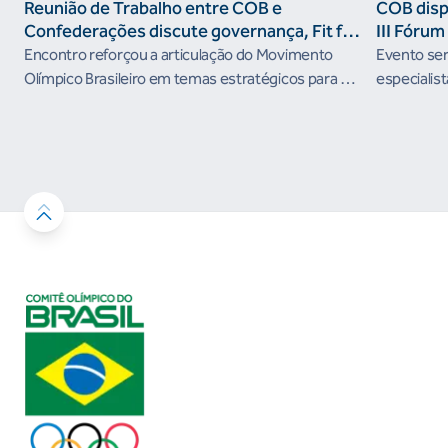
Reunião de Trabalho entre COB e
COB dispo
Confederações discute governança, Fit for
III Fóru
the Future e presença do Brasil em
Encontro reforçou a articulação do Movimento
Evento será
organismos internacionais
Olímpico Brasileiro em temas estratégicos para os
especialist
próximos ciclos
Janeiro