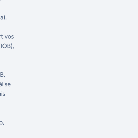
e
a).
tivos
(IOB),
B,
lise
is
o,