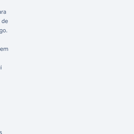
ara
m de
go.
a em
i
s