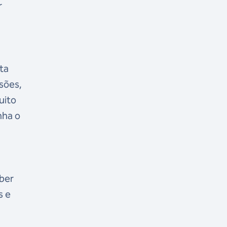
r
ta
sões,
uito
nha o
aber
s e