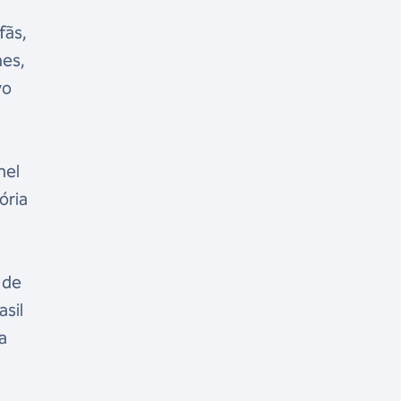
fãs,
nes,
vo
nel
ória
 de
sil
a