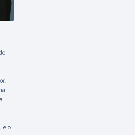
 de
or,
na
a
, e o