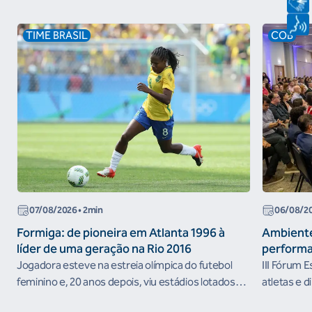
TIME BRASIL
COB
07/08/2026
• 2min
06/08/2
Formiga: de pioneira em Atlanta 1996 à
Ambiente
líder de uma geração na Rio 2016
performa
Jogadora esteve na estreia olímpica do futebol
III Fórum 
feminino e, 20 anos depois, viu estádios lotados
atletas e d
nos Jogos Olímpicos no Brasil
ambientes 